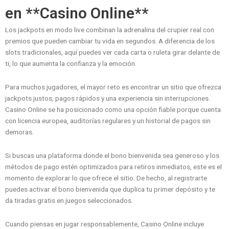
en **Casino Online**
Los jackpots en modo live combinan la adrenalina del crupier real con
premios que pueden cambiar tu vida en segundos. A diferencia de los
slots tradicionales, aquí puedes ver cada carta o ruleta girar delante de
ti, lo que aumenta la confianza y la emoción.
Para muchos jugadores, el mayor reto es encontrar un sitio que ofrezca
jackpots justos, pagos rápidos y una experiencia sin interrupciones.
Casino Online se ha posicionado como una opción fiable porque cuenta
con licencia europea, auditorías regulares y un historial de pagos sin
demoras.
Si buscas una plataforma donde el bono bienvenida sea generoso y los
métodos de pago estén optimizados para retiros inmediatos, este es el
momento de explorar lo que ofrece el sitio. De hecho, al registrarte
puedes activar el bono bienvenida que duplica tu primer depósito y te
da tiradas gratis en juegos seleccionados.
Cuando piensas en jugar responsablemente, Casino Online incluye