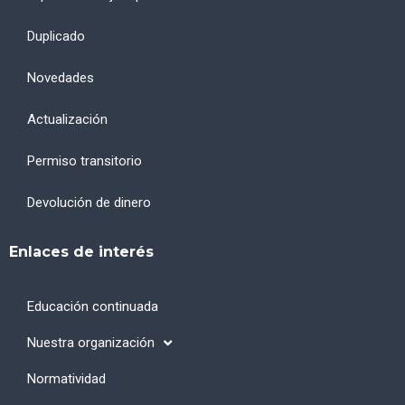
Duplicado
Novedades
Actualización
Permiso transitorio
Devolución de dinero
Enlaces de interés
Educación continuada
Nuestra organización
Normatividad