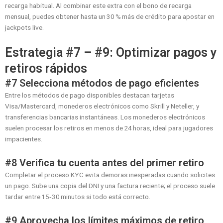
recarga habitual. Al combinar este extra con el bono de recarga
mensual, puedes obtener hasta un 30 % más de crédito para apostar en
jackpots live.
Estrategia #7 – #9: Optimizar pagos y
retiros rápidos
#7 Selecciona métodos de pago eficientes
Entre los métodos de pago disponibles destacan tarjetas
Visa/Mastercard, monederos electrónicos como Skrill y Neteller, y
transferencias bancarias instantáneas. Los monederos electrónicos
suelen procesar los retiros en menos de 24 horas, ideal para jugadores
impacientes.
#8 Verifica tu cuenta antes del primer retiro
Completar el proceso KYC evita demoras inesperadas cuando solicites
un pago. Sube una copia del DNI y una factura reciente; el proceso suele
tardar entre 15‑30 minutos si todo está correcto.
#9 Aprovecha los límites máximos de retiro