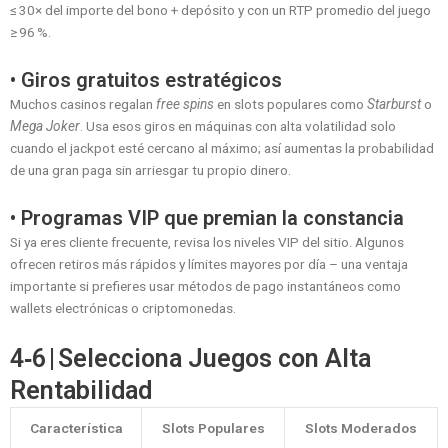
≤ 30× del importe del bono + depósito y con un RTP promedio del juego
≥ 96 %.
• Giros gratuitos estratégicos
Muchos casinos regalan
free spins
en slots populares como
Starburst
o
Mega Joker
. Usa esos giros en máquinas con alta volatilidad solo
cuando el jackpot esté cercano al máximo; así aumentas la probabilidad
de una gran paga sin arriesgar tu propio dinero.
• Programas VIP que premian la constancia
Si ya eres cliente frecuente, revisa los niveles VIP del sitio. Algunos
ofrecen retiros más rápidos y límites mayores por día – una ventaja
importante si prefieres usar métodos de pago instantáneos como
wallets electrónicas o criptomonedas.
4‑6 | Selecciona Juegos con Alta
Rentabilidad
Característica
Slots Populares
Slots Moderados