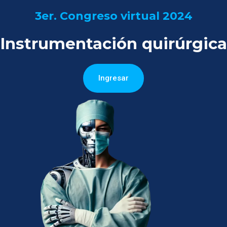
3er. Congreso virtual 2024
Instrumentación quirúrgica
Ingresar