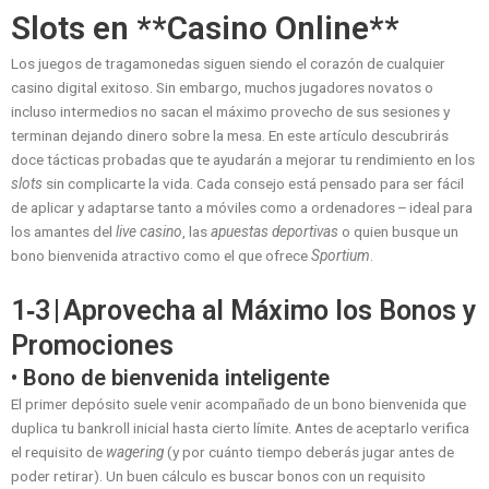
Slots en **Casino Online**
Los juegos de tragamonedas siguen siendo el corazón de cualquier
casino digital exitoso. Sin embargo, muchos jugadores novatos o
incluso intermedios no sacan el máximo provecho de sus sesiones y
terminan dejando dinero sobre la mesa. En este artículo descubrirás
doce tácticas probadas que te ayudarán a mejorar tu rendimiento en los
slots
sin complicarte la vida. Cada consejo está pensado para ser fácil
de aplicar y adaptarse tanto a móviles como a ordenadores – ideal para
los amantes del
live casino
, las
apuestas deportivas
o quien busque un
bono bienvenida atractivo como el que ofrece
Sportium
.
1‑3 | Aprovecha al Máximo los Bonos y
Promociones
• Bono de bienvenida inteligente
El primer depósito suele venir acompañado de un bono bienvenida que
duplica tu bankroll inicial hasta cierto límite. Antes de aceptarlo verifica
el requisito de
wagering
(y por cuánto tiempo deberás jugar antes de
poder retirar). Un buen cálculo es buscar bonos con un requisito