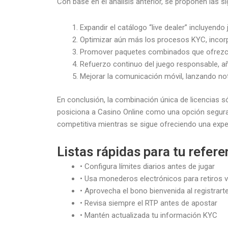
Con base en el análisis anterior, se proponen las s
Expandir el catálogo “live dealer” incluye
Optimizar aún más los procesos KYC, incorp
Promover paquetes combinados que ofrezc
Refuerzo continuo del juego responsable, añ
Mejorar la comunicación móvil, lanzando no
En conclusión, la combinación única de licencias s
posiciona a Casino Online como una opción segura
competitiva mientras se sigue ofreciendo una expe
Listas rápidas para tu refere
• Configura límites diarios antes de jugar
• Usa monederos electrónicos para retiros 
• Aprovecha el bono bienvenida al registrart
• Revisa siempre el RTP antes de apostar
• Mantén actualizada tu información KYC