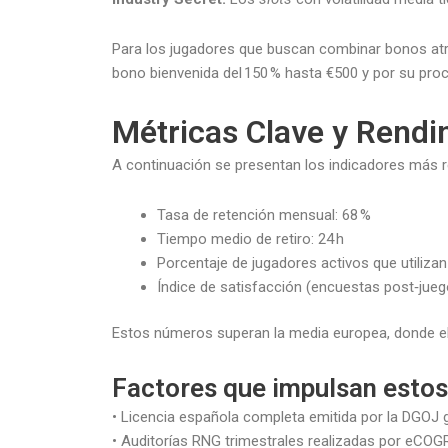
Para los jugadores que buscan combinar bonos atr
bono bienvenida del 150 % hasta €500 y por su proc
Métricas Clave y Rendi
A continuación se presentan los indicadores más rel
Tasa de retención mensual: 68 %
Tiempo medio de retiro: 24 h
Porcentaje de jugadores activos que utilizan
Índice de satisfacción (encuestas post‑juego
Estos números superan la media europea, donde el t
Factores que impulsan estos
• Licencia española completa emitida por la DGOJ 
• Auditorías RNG trimestrales realizadas por eCOGR