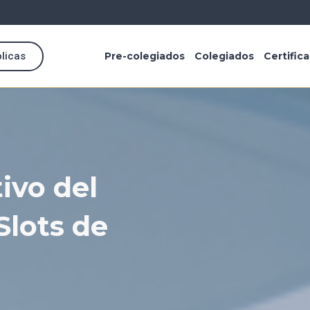
licas
Pre-colegiados
Colegiados
Certific
ivo del
Slots de