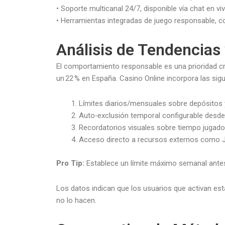
• Soporte multicanal 24/7, disponible vía chat en viv
• Herramientas integradas de juego responsable, c
Análisis de Tendencias
El comportamiento responsable es una prioridad cr
un 22 % en España. Casino Online incorpora las sig
Límites diarios/mensuales sobre depósitos 
Auto‑exclusión temporal configurable desde 
Recordatorios visuales sobre tiempo jugado
Acceso directo a recursos externos como
Pro Tip:
Establece un límite máximo semanal antes de
Los datos indican que los usuarios que activan esta
no lo hacen.