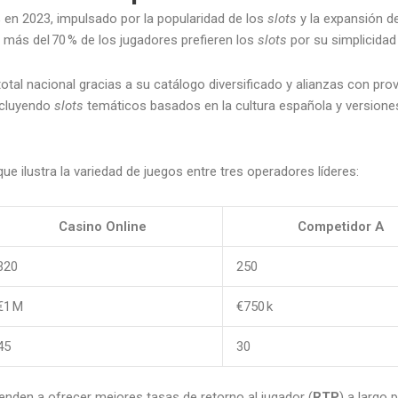
 en 2023, impulsado por la popularidad de los
slots
y la expansión de
 más del 70 % de los jugadores prefieren los
slots
por su simplicidad
total nacional gracias a su catálogo diversificado y alianzas con p
incluyendo
slots
temáticos basados en la cultura española y versione
e ilustra la variedad de juegos entre tres operadores líderes:
Casino Online
Competidor A
320
250
€1 M
€750 k
45
30
ienden a ofrecer mejores tasas de retorno al jugador (
RTP
) a largo 