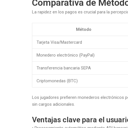
Comparativa de Métodos
La rapidez en los pagos es crucial para la percepci
Método
Tarjeta Visa/Mastercard
Monedero electrónico (PayPal)
Transferencia bancaria SEPA
Criptomonedas (BTC)
Los jugadores prefieren monederos electrónicos por
sin cargos adicionales.
Ventajas clave para el usuari