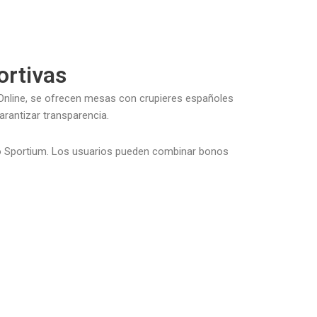
ortivas
o Online, se ofrecen mesas con crupieres españoles
arantizar transparencia.
mo Sportium. Los usuarios pueden combinar bonos