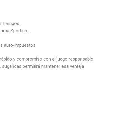
r tiempos.
arca Sportium.
es auto‑impuestos.
 rápido y compromiso con el juego responsable
 sugeridas permitirá mantener esa ventaja