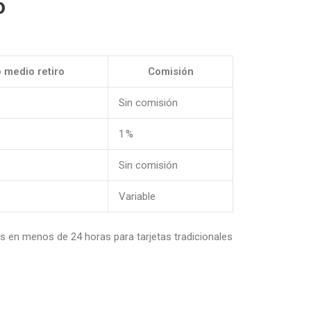
o
 medio retiro
Comisión
Sin comisión
1 %
Sin comisión
Variable
s en menos de 24 horas para tarjetas tradicionales