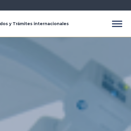
ados y Trámites internacionales