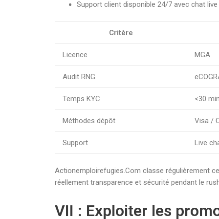
Support client disponible 24/7 avec chat live
Critère
Licence
MGA
Audit RNG
eCOGR
Temps KYC
<30 mi
Méthodes dépôt
Visa / 
Support
Live ch
Actionemploirefugies.Com classe régulièrement ces
réellement transparence et sécurité pendant le rus
VII : Exploiter les pro