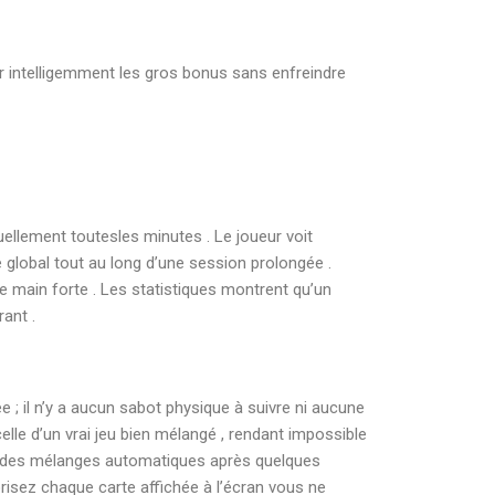
er intelligemment les gros bonus sans enfreindre
ellement toutesles minutes . Le joueur voit
ce global tout au long d’une session prolongée .
une main forte . Les statistiques montrent qu’un
ant .
 il n’y a aucun sabot physique à suivre ni aucune
celle d’un vrai jeu bien mélangé , rendant impossible
nt des mélanges automatiques après quelques
orisez chaque carte affichée à l’écran vous ne