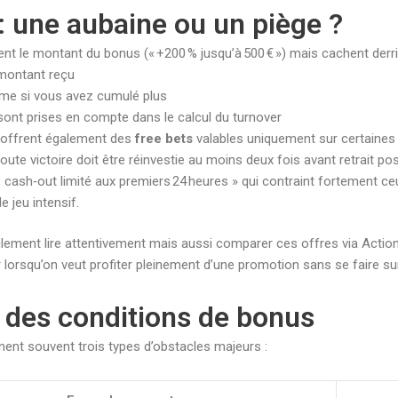
 : une aubaine ou un piège ?
nt le montant du bonus (« +200 % jusqu’à 500 € ») mais cachent derri
montant reçu
e si vous avez cumulé plus
sont prises en compte dans le calcul du turnover
s offrent également des
free bets
valables uniquement sur certaines
ute victoire doit être réinvestie au moins deux fois avant retrait pos
cash‑out limité aux premiers 24 heures » qui contraint fortement ceu
 jeu intensif.
ulement lire attentivement mais aussi comparer ces offres via Acti
isir lorsqu’on veut profiter pleinement d’une promotion sans se faire 
es des conditions de bonus
nent souvent trois types d’obstacles majeurs :