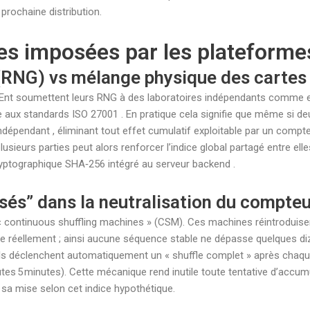
prochaine distribution.
ques imposées par les plateforme
RNG) vs mélange physique des cartes
tEnt soumettent leurs RNG à des laboratoires indépendants comme 
 aux standards ISO 27001 . En pratique cela signifie que même si d
indépendant , éliminant tout effet cumulatif exploitable par un comp
usieurs parties peut alors renforcer l’indice global partagé entre ell
ptographique SHA‑256 intégré au serveur backend .
isés” dans la neutralisation du compte
elle « continuous shuffling machines » (CSM). Ces machines réintrodu
réellement ; ainsi aucune séquence stable ne dépasse quelques di
: ils déclenchent automatiquement un « shuffle complet » après chaqu
utes 5 minutes). Cette mécanique rend inutile toute tentative d’accumu
r sa mise selon cet indice hypothétique.