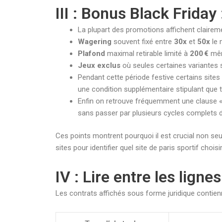
III : Bonus Black Friday
La plupart des promotions affichent claireme
Wagering
souvent fixé entre
30x
et
50x
le 
Plafond
maximal retirable limité à
200 €
mêm
Jeux exclus
où seules certaines variantes 
Pendant cette période festive certains site
une condition supplémentaire stipulant que to
Enfin on retrouve fréquemment une clause « 
sans passer par plusieurs cycles complets de
Ces points montrent pourquoi il est crucial non se
sites pour identifier quel site de paris sportif cho
IV : Lire entre les lign
Les contrats affichés sous forme juridique contien