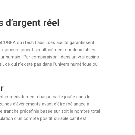
s d’argent réel
eCOGRA ou iTech Labs ; ces audits garantissent
eux joueurs jouent simultanément sur deux tables
teur humain . Par comparaison , dans un vrai casino
es , ce qui n’existe pas dans l’univers numérique où
ur
isent immédiatement chaque carte jouée dans le
zaines d’événements avant d’être mélangée à
e tranche prédéfinie basée sur soit le nombre total
lation d’un compte positif durable car il est