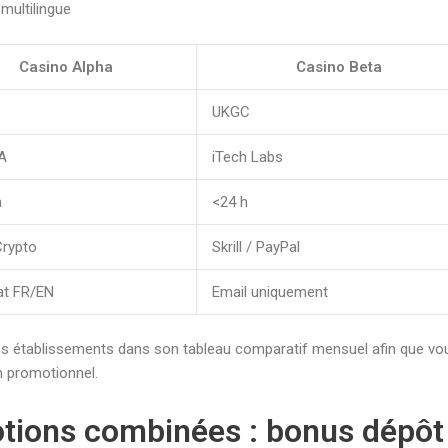
 multilingue
Casino Alpha
Casino Beta
UKGC
A
iTech Labs
n
<24 h
Crypto
Skrill / PayPal
at FR/EN
Email uniquement
 établissements dans son tableau comparatif mensuel afin que vous 
h promotionnel.
motions combinées : bonus dépôt