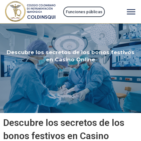
Ir
al
Funciones públicas
contenido
Descubre los secretos de los bonos festivos
en Casino Online
Descubre los secretos de los
bonos festivos en Casino