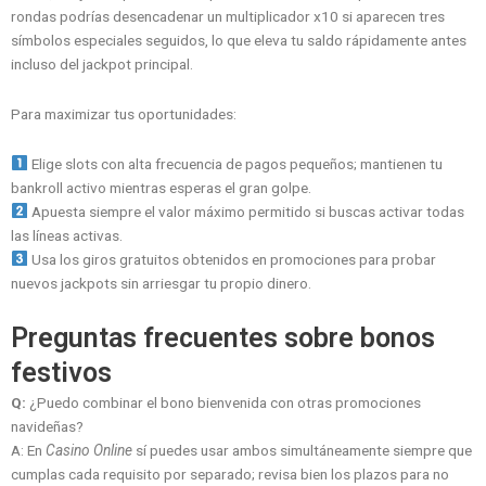
rondas podrías desencadenar un multiplicador x10 si aparecen tres
símbolos especiales seguidos, lo que eleva tu saldo rápidamente antes
incluso del jackpot principal.
Para maximizar tus oportunidades:
Elige slots con alta frecuencia de pagos pequeños; mantienen tu
bankroll activo mientras esperas el gran golpe.
Apuesta siempre el valor máximo permitido si buscas activar todas
las líneas activas.
Usa los giros gratuitos obtenidos en promociones para probar
nuevos jackpots sin arriesgar tu propio dinero.
Preguntas frecuentes sobre bonos
festivos
Q:
¿Puedo combinar el bono bienvenida con otras promociones
navideñas?
A: En
Casino Online
sí puedes usar ambos simultáneamente siempre que
cumplas cada requisito por separado; revisa bien los plazos para no