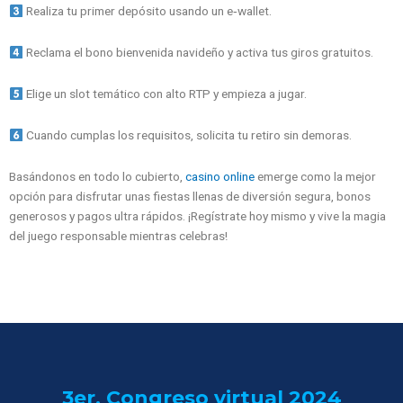
Realiza tu primer depósito usando un e‑wallet.
Reclama el bono bienvenida navideño y activa tus giros gratuitos.
Elige un slot temático con alto RTP y empieza a jugar.
Cuando cumplas los requisitos, solicita tu retiro sin demoras.
Basándonos en todo lo cubierto,
casino online
emerge como la mejor
opción para disfrutar unas fiestas llenas de diversión segura, bonos
generosos y pagos ultra rápidos. ¡Regístrate hoy mismo y vive la magia
del juego responsable mientras celebras!
3er. Congreso virtual 2024