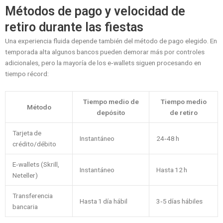
Métodos de pago y velocidad de
retiro durante las fiestas
Una experiencia fluida depende también del método de pago elegido. En
temporada alta algunos bancos pueden demorar más por controles
adicionales, pero la mayoría de los e‑wallets siguen procesando en
tiempo récord:
Tiempo medio de
Tiempo medio
Método
depósito
de retiro
Tarjeta de
Instantáneo
24‑48 h
crédito/débito
E‑wallets (Skrill,
Instantáneo
Hasta 12 h
Neteller)
Transferencia
Hasta 1 día hábil
3‑5 días hábiles
bancaria