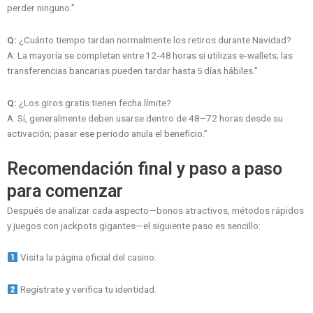
perder ninguno.”
Q:
¿Cuánto tiempo tardan normalmente los retiros durante Navidad?
A: La mayoría se completan entre 12‑48 horas si utilizas e‑wallets; las
transferencias bancarias pueden tardar hasta 5 días hábiles.”
Q:
¿Los giros gratis tienen fecha límite?
A: Sí, generalmente deben usarse dentro de 48–72 horas desde su
activación; pasar ese periodo anula el beneficio.”
Recomendación final y paso a paso
para comenzar
Después de analizar cada aspecto—bonos atractivos, métodos rápidos
y juegos con jackpots gigantes—el siguiente paso es sencillo:
Visita la página oficial del casino.
Regístrate y verifica tu identidad.