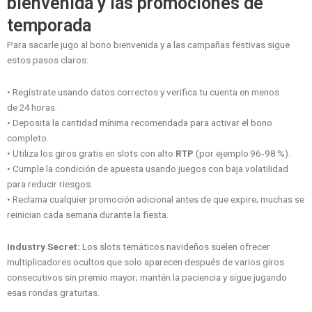
bienvenida y las promociones de
temporada
Para sacarle jugo al bono bienvenida y a las campañas festivas sigue
estos pasos claros:
• Regístrate usando datos correctos y verifica tu cuenta en menos
de 24 horas.
• Deposita la cantidad mínima recomendada para activar el bono
completo.
• Utiliza los giros gratis en slots con alto
RTP
(por ejemplo 96‑98 %).
• Cumple la condición de apuesta usando juegos con baja volatilidad
para reducir riesgos.
• Reclama cualquier promoción adicional antes de que expire; muchas se
reinician cada semana durante la fiesta.
Industry Secret:
Los slots temáticos navideños suelen ofrecer
multiplicadores ocultos que solo aparecen después de varios giros
consecutivos sin premio mayor; mantén la paciencia y sigue jugando
esas rondas gratuitas.