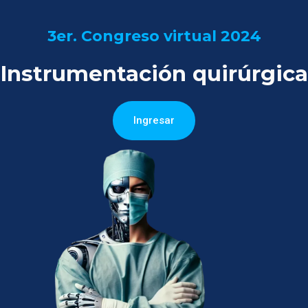
3er. Congreso virtual 2024
Instrumentación quirúrgica
Ingresar