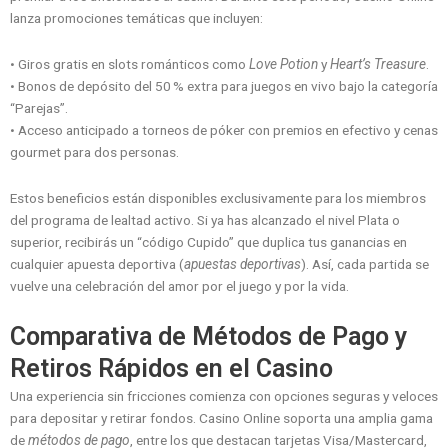
lanza promociones temáticas que incluyen:
• Giros gratis en slots románticos como
Love Potion
y
Heart’s Treasure
.
• Bonos de depósito del 50 % extra para juegos en vivo bajo la categoría
“Parejas”.
• Acceso anticipado a torneos de póker con premios en efectivo y cenas
gourmet para dos personas.
Estos beneficios están disponibles exclusivamente para los miembros
del programa de lealtad activo. Si ya has alcanzado el nivel Plata o
superior, recibirás un “código Cupido” que duplica tus ganancias en
cualquier apuesta deportiva (
apuestas deportivas
). Así, cada partida se
vuelve una celebración del amor por el juego y por la vida.
Comparativa de Métodos de Pago y
Retiros Rápidos en el Casino
Una experiencia sin fricciones comienza con opciones seguras y veloces
para depositar y retirar fondos. Casino Online soporta una amplia gama
de
métodos de pago
, entre los que destacan tarjetas Visa/Mastercard,