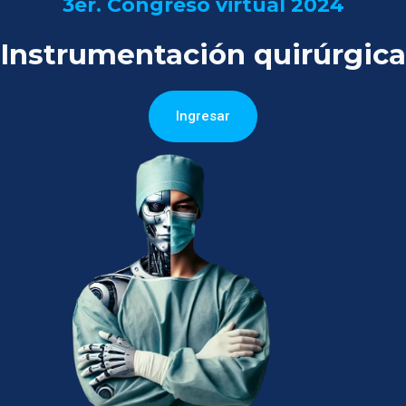
3er. Congreso virtual 2024
Instrumentación quirúrgica
Ingresar