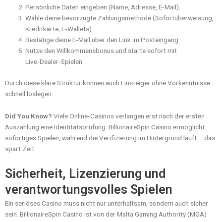
Persönliche Daten eingeben (Name, Adresse, E‑Mail).
Wähle deine bevorzugte Zahlungsmethode (Sofortüberweisung,
Kreditkarte, E‑Wallets).
Bestätige deine E‑Mail über den Link im Posteingang.
Nutze den Willkommensbonus und starte sofort mit
Live‑Dealer‑Spielen.
Durch diese klare Struktur können auch Einsteiger ohne Vorkenntnisse
schnell loslegen.
Did You Know?
Viele Online‑Casinos verlangen erst nach der ersten
Auszahlung eine Identitätsprüfung. BillionaireSpin Casino ermöglicht
sofortiges Spielen, während die Verifizierung im Hintergrund läuft – das
spart Zeit.
Sicherheit, Lizenzierung und
verantwortungsvolles Spielen
Ein seriöses Casino muss nicht nur unterhaltsam, sondern auch sicher
sein. BillionaireSpin Casino ist von der Malta Gaming Authority (MGA)