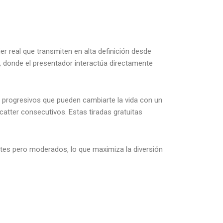
er real que transmiten en alta definición desde
, donde el presentador interactúa directamente
 progresivos que pueden cambiarte la vida con un
catter consecutivos. Estas tiradas gratuitas
tes pero moderados, lo que maximiza la diversión