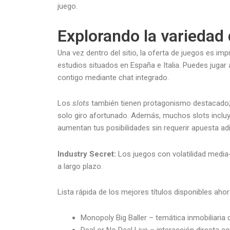
juego.
Explorando la variedad 
Una vez dentro del sitio, la oferta de juegos es im
estudios situados en España e Italia. Puedes jugar 
contigo mediante chat integrado.
Los
slots
también tienen protagonismo destacado;
solo giro afortunado. Además, muchos slots inclu
aumentan tus posibilidades sin requerir apuesta adic
Industry Secret:
Los juegos con volatilidad media
a largo plazo.
Lista rápida de los mejores títulos disponibles ah
Monopoly Big Baller – temática inmobiliaria