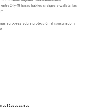
tre 24 y 48 horas hábiles si eliges e‑wallets; las
.*
ormas europeas sobre protección al consumidor y
l.