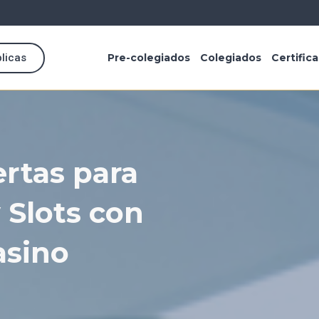
licas
Pre-colegiados
Colegiados
Certific
ertas para
 Slots con
asino