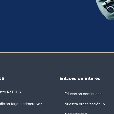
US
Enlaces de interés
stro ReTHUS
Educación continuada
dición tarjeta primera vez
Nuestra organización