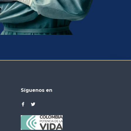
Síguenos en
F
T
a
w
c
i
e
t
b
t
o
e
o
r