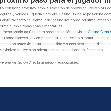
próximo paso para el jugador in
lo con bono atractivo, amplia selección de shows en vivo y slots con
seguros y veloces— queda claro que Casino Online se posiciona com
 disfrutar tanto del glamour del casino live como del ritmo intenso
forma cumple todas esas expectativas.
 lo mencionado aquí, nuestra recomendación es visitar
Casino Cirsa r
r tu bono bienvenida y empezar a girar los reels o apostar tus equip
es claros antes de iniciar cada sesión y nunca persigas pérdidas ant
maximizar tu diversión mientras mantienes el control financiero.
uye una invitación directa al juego irresponsable.)