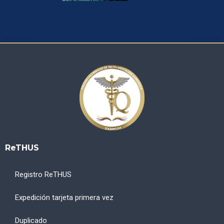
ReTHUS
Registro ReTHUS
Expedición tarjeta primera vez
Duplicado