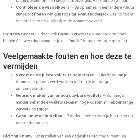
staan bekend om hun snelle uitbetalingen, vaak binnen 24 uur.
Controleer de wisselkoers
– Bij opnames in een andere valuta
kun je profiteren van gunstige tarieven. Hiddenjack Casino toont
de actuele koers duidelijk in de opname‑wizard.
Industry Secret:
Hiddenjack Casino verwerkt de meeste opnames
binnen één werkdag wanneer je een “snelle” betaalmethode gebruikt.
Veelgemaakte fouten en hoe deze te
vermijden
Vergeten de juiste valuta te selecteren
– Hierdoor kan je
bonus niet geactiveerd worden of krijg je onnodige
conversiekosten.
Gebruik maken van onbetrouwbare wallets
– Sommige
minder bekende e‑wallets rekenen hoge kosten en hebben lange
verwerkingstijden.
Geen limieten instellen
– Zonder limieten loop je het risico op
overmatig spelen.
Did You Know?
Het instellen van een dagelijkse stortingslimiet van