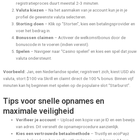
registratieproces duurt meestal 2‑3 minuten.
Valuta kiezen
– Na het aanmaken van je account kun je in je
profiel de gewenste valuta selecteren.
Storting doen
– Klik op “Storten”, kies een betalingsprovider en
voer het bedrag in.
Bonussen claimen
– Activeer de welkomstbonus door de
bonuscode in te voeren (indien vereist).
Spelen
– Navigeer naar “Casino spelen” en kies een spel dat jouw
valuta ondersteunt.
Voorbeeld:
Jan, een Nederlandse speler, registreert zich, kiest USD als
valuta, stort $100 via Skrill en claimt direct de 100 % bonus. Binnen vijf
minuten kan hij beginnen met spelen op de populaire slot “Starburst”.
Tips voor snelle opnames en
maximale veiligheid
Verifieer je account
– Upload een kopie van je ID en een bewijs
van adres. Dit versnelt de opnameprocedure aanzienlijk.
Kies een vertrouwde betaalmethode
– Trustly en ecoPayz