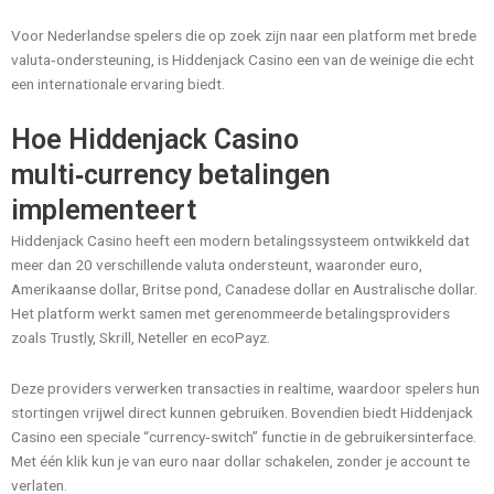
Voor Nederlandse spelers die op zoek zijn naar een platform met brede
valuta‑ondersteuning, is Hiddenjack Casino een van de weinige die echt
een internationale ervaring biedt.
Hoe Hiddenjack Casino
multi‑currency betalingen
implementeert
Hiddenjack Casino heeft een modern betalingssysteem ontwikkeld dat
meer dan 20 verschillende valuta ondersteunt, waaronder euro,
Amerikaanse dollar, Britse pond, Canadese dollar en Australische dollar.
Het platform werkt samen met gerenommeerde betalingsproviders
zoals Trustly, Skrill, Neteller en ecoPayz.
Deze providers verwerken transacties in realtime, waardoor spelers hun
stortingen vrijwel direct kunnen gebruiken. Bovendien biedt Hiddenjack
Casino een speciale “currency‑switch” functie in de gebruikersinterface.
Met één klik kun je van euro naar dollar schakelen, zonder je account te
verlaten.