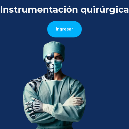
Instrumentación quirúrgica
Ingresar