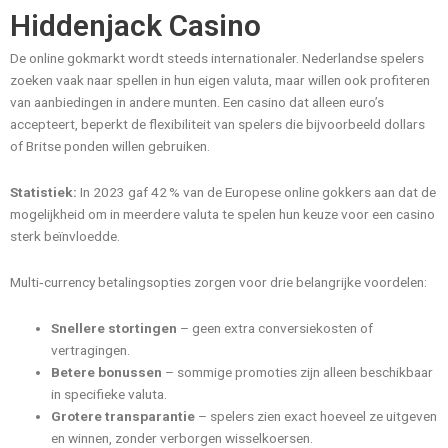
Hiddenjack Casino
De online gokmarkt wordt steeds internationaler. Nederlandse spelers
zoeken vaak naar spellen in hun eigen valuta, maar willen ook profiteren
van aanbiedingen in andere munten. Een casino dat alleen euro’s
accepteert, beperkt de flexibiliteit van spelers die bijvoorbeeld dollars
of Britse ponden willen gebruiken.
Statistiek:
In 2023 gaf 42 % van de Europese online gokkers aan dat de
mogelijkheid om in meerdere valuta te spelen hun keuze voor een casino
sterk beïnvloedde.
Multi‑currency betalingsopties zorgen voor drie belangrijke voordelen:
Snellere stortingen
– geen extra conversiekosten of
vertragingen.
Betere bonussen
– sommige promoties zijn alleen beschikbaar
in specifieke valuta.
Grotere transparantie
– spelers zien exact hoeveel ze uitgeven
en winnen, zonder verborgen wisselkoersen.