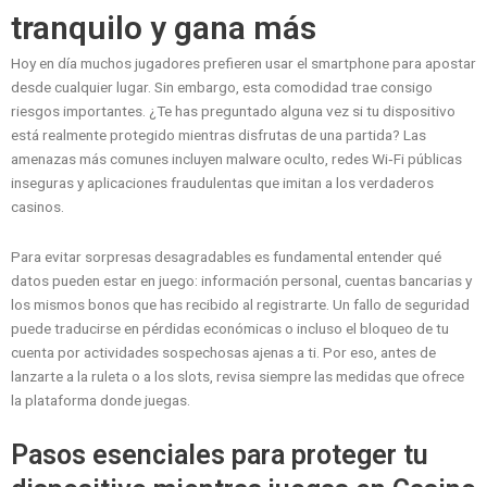
tranquilo y gana más
Hoy en día muchos jugadores prefieren usar el smartphone para apostar
desde cualquier lugar. Sin embargo, esta comodidad trae consigo
riesgos importantes. ¿Te has preguntado alguna vez si tu dispositivo
está realmente protegido mientras disfrutas de una partida? Las
amenazas más comunes incluyen malware oculto, redes Wi‑Fi públicas
inseguras y aplicaciones fraudulentas que imitan a los verdaderos
casinos.
Para evitar sorpresas desagradables es fundamental entender qué
datos pueden estar en juego: información personal, cuentas bancarias y
los mismos bonos que has recibido al registrarte. Un fallo de seguridad
puede traducirse en pérdidas económicas o incluso el bloqueo de tu
cuenta por actividades sospechosas ajenas a ti. Por eso, antes de
lanzarte a la ruleta o a los slots, revisa siempre las medidas que ofrece
la plataforma donde juegas.
Pasos esenciales para proteger tu