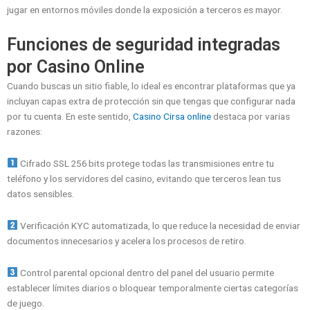
jugar en entornos móviles donde la exposición a terceros es mayor.
Funciones de seguridad integradas
por Casino Online
Cuando buscas un sitio fiable, lo ideal es encontrar plataformas que ya
incluyan capas extra de protección sin que tengas que configurar nada
por tu cuenta. En este sentido,
Casino Cirsa online
destaca por varias
razones:
Cifrado SSL 256 bits protege todas las transmisiones entre tu
teléfono y los servidores del casino, evitando que terceros lean tus
datos sensibles.
Verificación KYC automatizada, lo que reduce la necesidad de enviar
documentos innecesarios y acelera los procesos de retiro.
Control parental opcional dentro del panel del usuario permite
establecer límites diarios o bloquear temporalmente ciertas categorías
de juego.