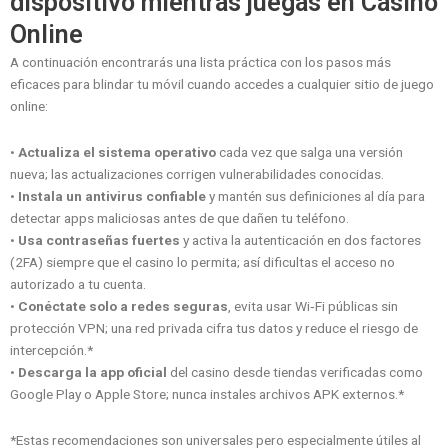
dispositivo mientras juegas en Casino
Online
A continuación encontrarás una lista práctica con los pasos más
eficaces para blindar tu móvil cuando accedes a cualquier sitio de juego
online:
•
Actualiza el sistema operativo
cada vez que salga una versión
nueva; las actualizaciones corrigen vulnerabilidades conocidas.
•
Instala un antivirus confiable
y mantén sus definiciones al día para
detectar apps maliciosas antes de que dañen tu teléfono.
•
Usa contraseñas fuertes
y activa la autenticación en dos factores
(2FA) siempre que el casino lo permita; así dificultas el acceso no
autorizado a tu cuenta.
•
Conéctate solo a redes seguras
, evita usar Wi‑Fi públicas sin
protección VPN; una red privada cifra tus datos y reduce el riesgo de
intercepción.*
•
Descarga la app oficial
del casino desde tiendas verificadas como
Google Play o Apple Store; nunca instales archivos APK externos.*
*Estas recomendaciones son universales pero especialmente útiles al