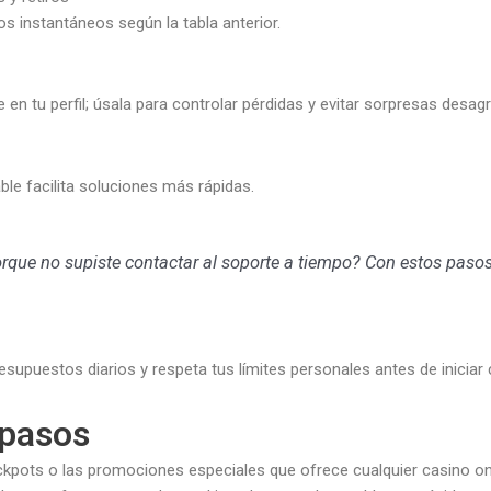
ros instantáneos según la tabla anterior.
 en tu perfil; úsala para controlar pérdidas y evitar sorpresas desag
ble facilita soluciones más rápidas.
rque no supiste contactar al soporte a tiempo? Con estos pasos
esupuestos diarios y respeta tus límites personales antes de iniciar 
 pasos
jackpots o las promociones especiales que ofrece cualquier casino o