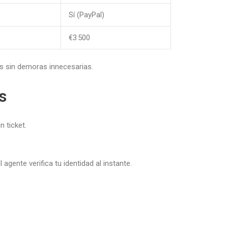
Sí (PayPal)
0
€3 500
as sin demoras innecesarias.
s
 ticket.
gente verifica tu identidad al instante.