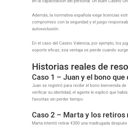
en la capacitación del personal. Un buen Casino Onl
Además, la normativa española exige licencias est
compromiso con la seguridad y el juego responsable
autoexclusión.
En el caso del Casino Valencia, por ejemplo, los j
soporte eficaz, esa ventaja se pierde cuando surge
Historias reales de res
Caso 1 – Juan y el bono que
Juan se registró para recibir el bono bienvenida de
verificar su identidad, el agente le explicó que h
favoritas sin perder tiempo.
Caso 2 – Marta y los retiros
Marta intentó retirar €300 una madrugada después d