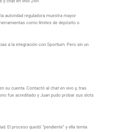
 y chat en vivo 24 h.
n la autoridad reguladora muestra mayor
n herramientas como límites de depósito o
ias a la integración con Sportium. Pero sin un
n su cuenta. Contactó al chat en vivo y, tras
 bono fue acreditado y Juan pudo probar sus slots
ad. El proceso quedó “pendiente” y ella temía