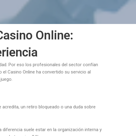
 Casino Online:
riencia
dad. Por eso los profesionales del sector confían
el Casino Online ha convertido su servicio al
 juego.
e acredita, un retiro bloqueado o una duda sobre
diferencia suele estar en la organización interna y