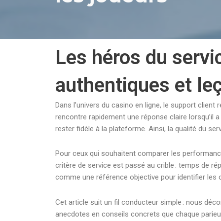
Les héros du servic
authentiques et le
Dans l’univers du casino en ligne, le support client r
rencontre rapidement une réponse claire lorsqu’il
rester fidèle à la plateforme. Ainsi, la qualité du ser
Pour ceux qui souhaitent comparer les performanc
critère de service est passé au crible : temps de ré
comme une référence objective pour identifier les o
Cet article suit un fil conducteur simple : nous dé
anecdotes en conseils concrets que chaque parieur 