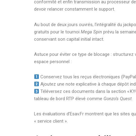
conformité et enfin transmission au processeur de 
devoir relancer constamment le support.
Au bout de deux jours ouvrés, l’intégralité du jack
gratuits pour le tournoi
Mega Spin
prévu la semaine
conservant son capital initial intact.
Astuce pour éviter ce type de blocage : structurez
espace personnel :
Conservez tous les reçus électroniques (PayPal, 
Ajoutez une note explicative à chaque dépôt indiq
Téléversez ces documents dans la section « KYC »
tableau de bord RTP élevé comme
Gonzo’s Quest
.
Les évaluations d’Esav.Fr montrent que les sites q
« service client ».