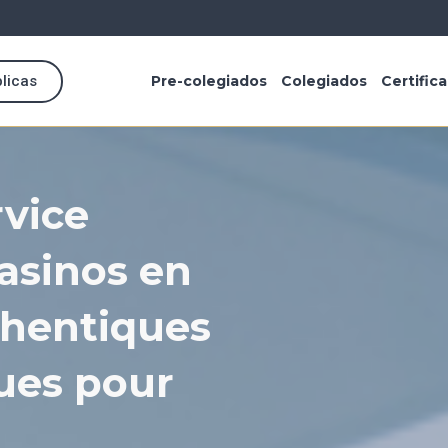
licas
Pre-colegiados
Colegiados
Certific
rvice
casinos en
uthentiques
ques pour