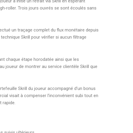
eur a initié un retrait via Skrill en espérant
gh‑roller. Trois jours ouvrés se sont écoulés sans
fectué un traçage complet du flux monétaire depuis
echnique Skrill pour vérifier si aucun filtrage
llant chaque étape horodatée ainsi que les
u joueur de montrer au service clientèle Skrill que
ortefeuille Skrill du joueur accompagné d’un bonus
cial visait à compenser l’inconvénient subi tout en
t rapide.
 suivis ultérieurs.