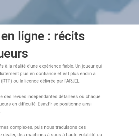
en ligne : récits
oueurs
fs à la réalité d’une expérience fiable. Un joueur qui
atement plus en confiance et est plus enclin à
n (RTP) ou la licence délivrée par l’ARJEL.
 des revues indépendantes détaillées où chaque
eurs en difficulté. Esav.Fr se positionne ainsi
.
oblèmes complexes, puis nous traduisons ces
 dealer, des machines à sous à haute volatilité ou