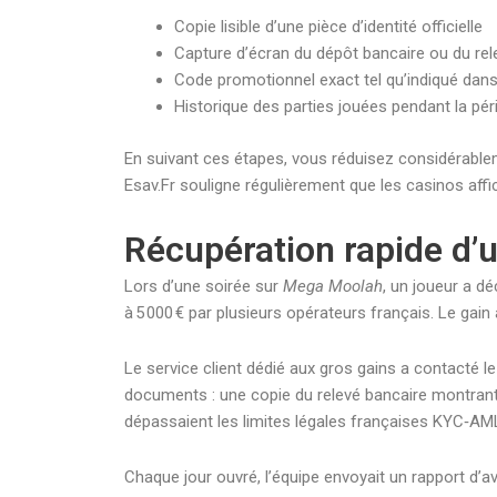
Copie lisible d’une pièce d’identité officielle
Capture d’écran du dépôt bancaire ou du rel
Code promotionnel exact tel qu’indiqué dans
Historique des parties jouées pendant la pé
En suivant ces étapes, vous réduisez considérable
Esav.Fr souligne régulièrement que les casinos aff
Récupération rapide d’u
Lors d’une soirée sur
Mega Moolah
, un joueur a d
à 5 000 € par plusieurs opérateurs français. Le gai
Le service client dédié aux gros gains a contacté le 
documents : une copie du relevé bancaire montrant 
dépassaient les limites légales françaises KYC‑AM
Chaque jour ouvré, l’équipe envoyait un rapport d’av