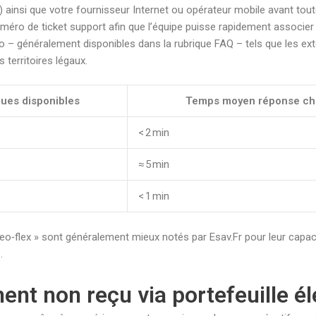
ays) ainsi que votre fournisseur Internet ou opérateur mobile avant to
numéro de ticket support afin que l’équipe puisse rapidement associer
o – généralement disponibles dans la rubrique FAQ – tels que les ex
s territoires légaux.
ues disponibles
Temps moyen réponse ch
< 2 min
≈ 5 min
< 1 min
eo‑flex » sont généralement mieux notés par Esav.Fr pour leur capacit
.
nt non reçu via portefeuille é