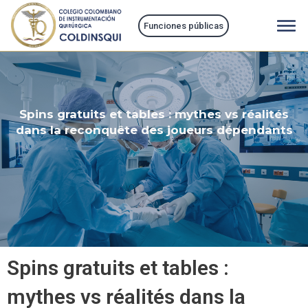
Ir
al
Funciones públicas
contenido
Spins gratuits et tables : mythes vs réalités
dans la reconquête des joueurs dépendants
Spins gratuits et tables :
mythes vs réalités dans la