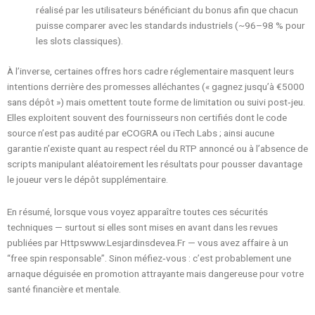
réalisé par les utilisateurs bénéficiant du bonus afin que chacun
puisse comparer avec les standards industriels (~96–98 % pour
les slots classiques).
À l’inverse, certaines offres hors cadre réglementaire masquent leurs
intentions derrière des promesses alléchantes (« gagnez jusqu’à €5000
sans dépôt ») mais omettent toute forme de limitation ou suivi post‑jeu.
Elles exploitent souvent des fournisseurs non certifiés dont le code
source n’est pas audité par eCOGRA ou iTech Labs ; ainsi aucune
garantie n’existe quant au respect réel du RTP annoncé ou à l’absence de
scripts manipulant aléatoirement les résultats pour pousser davantage
le joueur vers le dépôt supplémentaire.
En résumé, lorsque vous voyez apparaître toutes ces sécurités
techniques — surtout si elles sont mises en avant dans les revues
publiées par Httpswww.Lesjardinsdevea.Fr — vous avez affaire à un
“free spin responsable”. Sinon méfiez‑vous : c’est probablement une
arnaque déguisée en promotion attrayante mais dangereuse pour votre
santé financière et mentale.