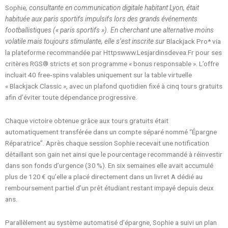
Sophie
, consultante en communication digitale habitant Lyon, était
habituée aux paris sportifs impulsifs lors des grands événements
footballistiques (« paris sportifs »). En cherchant une alternative moins
volatile mais toujours stimulante, elle s’est inscrite sur
Blackjack Pro* via
la plateforme recommandée par Httpswww.Lesjardinsdevea.Fr pour ses
critères RGS® stricts et son programme « bonus responsable ». L’offre
incluait 40 free‑spins valables uniquement sur la table virtuelle
« Blackjack Classic », avec un plafond quotidien fixé à cinq tours gratuits
afin d’éviter toute dépendance progressive.
Chaque victoire obtenue grâce aux tours gratuits était
automatiquement transférée dans un compte séparé nommé “Épargne
Réparatrice”. Après chaque session Sophie recevait une notification
détaillant son gain net ainsi que le pourcentage recommandé à réinvestir
dans son fonds d’urgence (30 %). En six semaines elle avait accumulé
plus de 120 € qu’elle a placé directement dans un livret A dédié au
remboursement partiel d’un prêt étudiant restant impayé depuis deux
ans.
Parallèlement au système automatisé d’épargne, Sophie a suivi un plan