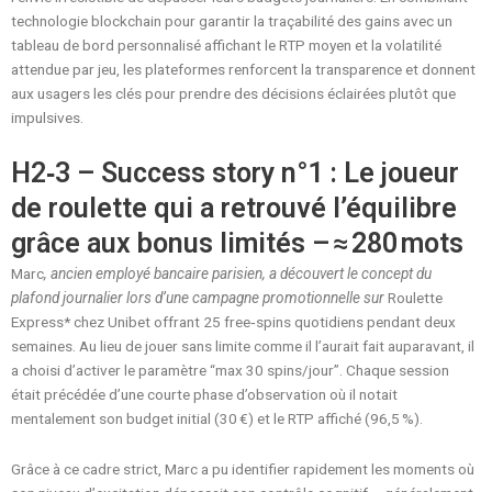
technologie blockchain pour garantir la traçabilité des gains avec un
tableau de bord personnalisé affichant le RTP moyen et la volatilité
attendue par jeu, les plateformes renforcent la transparence et donnent
aux usagers les clés pour prendre des décisions éclairées plutôt que
impulsives.
H2‑3 – Success story n°1 : Le joueur
de roulette qui a retrouvé l’équilibre
grâce aux bonus limités – ≈ 280 mots
Marc
, ancien employé bancaire parisien, a découvert le concept du
plafond journalier lors d’une campagne promotionnelle sur
Roulette
Express* chez Unibet offrant 25 free‑spins quotidiens pendant deux
semaines. Au lieu de jouer sans limite comme il l’aurait fait auparavant, il
a choisi d’activer le paramètre “max 30 spins/jour”. Chaque session
était précédée d’une courte phase d’observation où il notait
mentalement son budget initial (30 €) et le RTP affiché (96,5 %).
Grâce à ce cadre strict, Marc a pu identifier rapidement les moments où