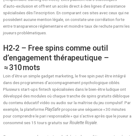
d’auto‑exclusion et offrent un accès direct à des lignes d’assistance
spécialisées dès l’inscription. En comparant ces sites avec ceux qui ne
possèdent aucune mention légale, on constate une corrélation forte
entre transparence réglementaire et moindre taux de rechute parmi les
joueurs problématiques.
H2‑2 – Free spins comme outil
d’engagement thérapeutique –
≈ 310 mots
Loin d’être un simple gadget marketing, le free spin peut être intégré
dans des programmes d’accompagnement psychologique ciblés.
Plusieurs start‑ups fintech spécialisées dans le bien‑être ludique ont
développé des modules où chaque tranche de spins gratuits débloque
du contenu éducatif vidéo ou audio sur la maîtrise du jeu compulsif. Par
exemple, la plateforme
PlaySafe
propose une séquence « 30 minutes
pour comprendre le pari responsable » qui s’active après que le joueur a
consommé ses 15 tours gratuits sur
Roulette Royale
.