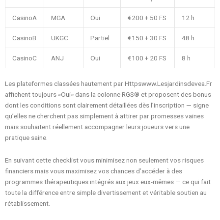
CasinoA
MGA
Oui
€200 + 50 FS
12 h
CasinoB
UKGC
Partiel
€150 + 30 FS
48 h
CasinoC
ANJ
Oui
€100 + 20 FS
8 h
Les plateformes classées hautement par Httpswww.Lesjardinsdevea.Fr
affichent toujours «Oui» dans la colonne RGS® et proposent des bonus
dont les conditions sont clairement détaillées dès l’inscription — signe
qu’elles ne cherchent pas simplement à attirer par promesses vaines
mais souhaitent réellement accompagner leurs joueurs vers une
pratique saine.
En suivant cette checklist vous minimisez non seulement vos risques
financiers mais vous maximisez vos chances d’accéder à des
programmes thérapeutiques intégrés aux jeux eux-mêmes — ce qui fait
toute la différence entre simple divertissement et véritable soutien au
rétablissement.