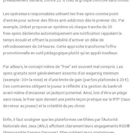
Les opérateurs responsables utilisent les free‑spins comme point
d’entrée pour activer des filtres anti‑addiction dès le premier clic. Par
exemple, Unibet propose un système où chaque tranche de 20
free‑spins déclenche automatiquement une notification rappelant le
temps écoulé et offrant la possibilité d’activer un délai de
refroidissement de 24 heures. Cette approche transforme l’offre
promotionnelle en outil pédagogique plutôt qu’en appât insidieux.
Par ailleurs, le concept même de “free” est souvent mal compris. Les
spins gratuits sont généralement assortis d’un wagering minimum
(exemple : 30× la mise) et d’une limite de gain (parfois plafonnée à 20 €).
Ces contraintes obligent le joueur à réfléchir à la gestion du bankroll
avant même d’encaisser un jackpot potentiel. Ainsi, loin d’être un piège
sans issue, le free‑spin devient une petite leçon pratique sur le RTP (taux
de retour au joueur) et la volatilité du jeu choisi.
Enfin, il faut souligner que les plateformes certifiées par l’Autorité
Nationale des Jeux (ANJ) affichent clairement leurs engagements RGS®
(Responsible Gaming Services). Elles publient leurs statistiques