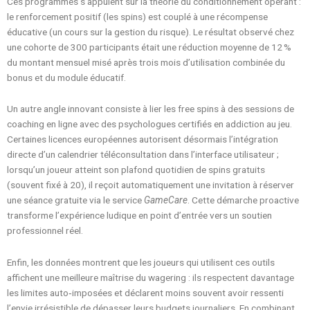
Ces programmes s’appuient sur la théorie du conditionnement opérant :
le renforcement positif (les spins) est couplé à une récompense
éducative (un cours sur la gestion du risque). Le résultat observé chez
une cohorte de 300 participants était une réduction moyenne de 12 %
du montant mensuel misé après trois mois d’utilisation combinée du
bonus et du module éducatif.
Un autre angle innovant consiste à lier les free spins à des sessions de
coaching en ligne avec des psychologues certifiés en addiction au jeu.
Certaines licences européennes autorisent désormais l’intégration
directe d’un calendrier téléconsultation dans l’interface utilisateur ;
lorsqu’un joueur atteint son plafond quotidien de spins gratuits
(souvent fixé à 20), il reçoit automatiquement une invitation à réserver
une séance gratuite via le service
GameCare
. Cette démarche proactive
transforme l’expérience ludique en point d’entrée vers un soutien
professionnel réel.
Enfin, les données montrent que les joueurs qui utilisent ces outils
affichent une meilleure maîtrise du wagering : ils respectent davantage
les limites auto‑imposées et déclarent moins souvent avoir ressenti
l’envie irrésistible de dépasser leurs budgets journaliers. En combinant