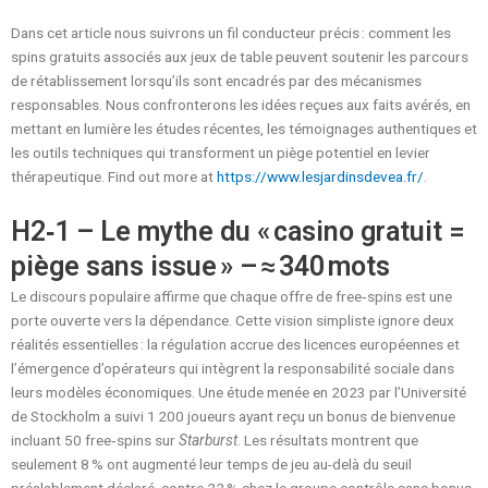
Dans cet article nous suivrons un fil conducteur précis : comment les
spins gratuits associés aux jeux de table peuvent soutenir les parcours
de rétablissement lorsqu’ils sont encadrés par des mécanismes
responsables. Nous confronterons les idées reçues aux faits avérés, en
mettant en lumière les études récentes, les témoignages authentiques et
les outils techniques qui transforment un piège potentiel en levier
thérapeutique. Find out more at
https://www.lesjardinsdevea.fr/
.
H2‑1 – Le mythe du « casino gratuit =
piège sans issue » – ≈ 340 mots
Le discours populaire affirme que chaque offre de free‑spins est une
porte ouverte vers la dépendance. Cette vision simpliste ignore deux
réalités essentielles : la régulation accrue des licences européennes et
l’émergence d’opérateurs qui intègrent la responsabilité sociale dans
leurs modèles économiques. Une étude menée en 2023 par l’Université
de Stockholm a suivi 1 200 joueurs ayant reçu un bonus de bienvenue
incluant 50 free‑spins sur
Starburst
. Les résultats montrent que
seulement 8 % ont augmenté leur temps de jeu au-delà du seuil
préalablement déclaré, contre 22 % chez le groupe contrôle sans bonus.