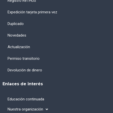
Registro ReTHUS
Expedición tarjeta primera vez
Duplicado
Novedades
Actualización
Permiso transitorio
Devolución de dinero
Enlaces de interés
Educación continuada
Nuestra organización