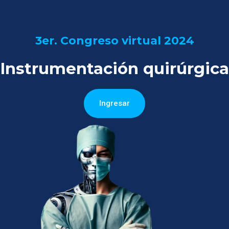
3er. Congreso virtual 2024
Instrumentación quirúrgica
Ingresar