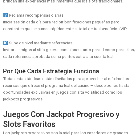
brindan una experiencia más inmersiva que los slots tradicionales.
Reclama recompensas diarias
Inicia sesión cada día para recibir bonificaciones pequeñas pero
constantes que se suman rápidamente al total de tus beneficios VIP.
Sube de nivel mediante referencias
Invitar a amigos al sitio genera comisiones tanto para ti como para ellos;
cada referencia aprobada suma puntos extra a tu cuenta leal.
Por Qué Cada Estrategia Funciona
Todas estas tácticas están diseñadas para aprovechar al máximo los
recursos que ofrece el programa leal del casino — desde bonos hasta
oportunidades exclusivas en juegos con alta volatilidad como los
jackpots progresivos.
Juegos Con Jackpot Progresivo y
Slots Favoritos
Los jackpots progresivos son la miel para los cazadores de grandes