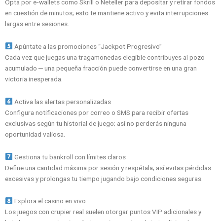
Opta por e‑wallets como Skrill o Neteller para depositar y retirar fondos
en cuestión de minutos; esto te mantiene activo y evita interrupciones
largas entre sesiones.
Apúntate a las promociones “Jackpot Progresivo”
Cada vez que juegas una tragamonedas elegible contribuyes al pozo
acumulado — una pequeña fracción puede convertirse en una gran
victoria inesperada.
Activa las alertas personalizadas
Configura notificaciones por correo o SMS para recibir ofertas
exclusivas según tu historial de juego; así no perderás ninguna
oportunidad valiosa.
Gestiona tu bankroll con límites claros
Define una cantidad máxima por sesión y respétala; así evitas pérdidas
excesivas y prolongas tu tiempo jugando bajo condiciones seguras.
Explora el casino en vivo
Los juegos con crupier real suelen otorgar puntos VIP adicionales y