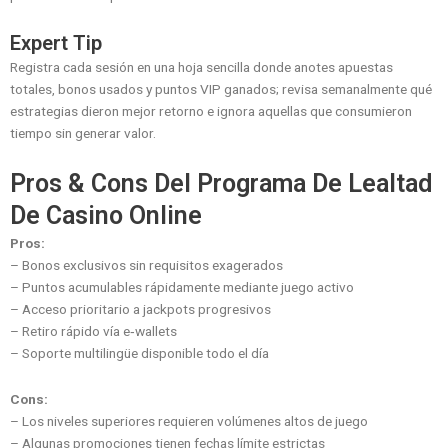
Expert Tip
Registra cada sesión en una hoja sencilla donde anotes apuestas
totales, bonos usados y puntos VIP ganados; revisa semanalmente qué
estrategias dieron mejor retorno e ignora aquellas que consumieron
tiempo sin generar valor.
Pros & Cons Del Programa De Lealtad
De Casino Online
Pros:
– Bonos exclusivos sin requisitos exagerados
– Puntos acumulables rápidamente mediante juego activo
– Acceso prioritario a jackpots progresivos
– Retiro rápido vía e‑wallets
– Soporte multilingüe disponible todo el día
Cons:
– Los niveles superiores requieren volúmenes altos de juego
– Algunas promociones tienen fechas límite estrictas