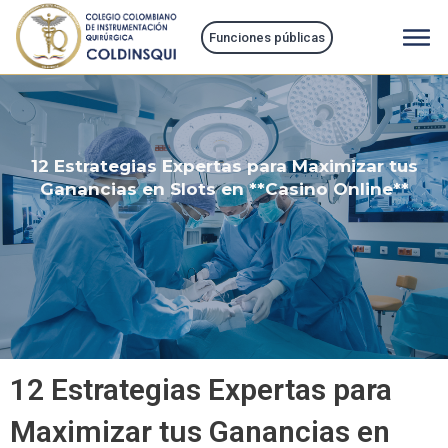
Ir
al
Funciones públicas
contenido
12 Estrategias Expertas para Maximizar tus
Ganancias en Slots en **Casino Online**
12 Estrategias Expertas para
Maximizar tus Ganancias en