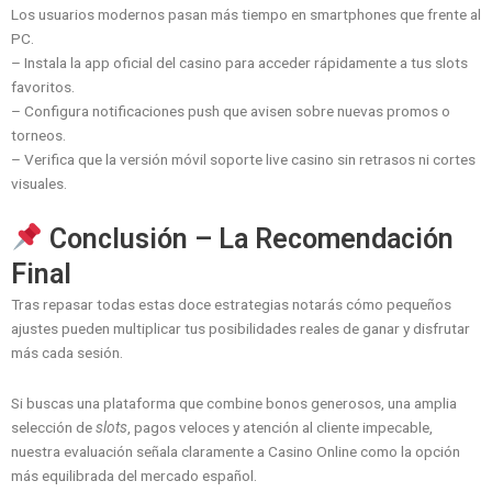
Los usuarios modernos pasan más tiempo en smartphones que frente al
PC.
– Instala la app oficial del casino para acceder rápidamente a tus slots
favoritos.
– Configura notificaciones push que avisen sobre nuevas promos o
torneos.
– Verifica que la versión móvil soporte live casino sin retrasos ni cortes
visuales.
Conclusión – La Recomendación
Final
Tras repasar todas estas doce estrategias notarás cómo pequeños
ajustes pueden multiplicar tus posibilidades reales de ganar y disfrutar
más cada sesión.
Si buscas una plataforma que combine bonos generosos, una amplia
selección de
slots
, pagos veloces y atención al cliente impecable,
nuestra evaluación señala claramente a Casino Online como la opción
más equilibrada del mercado español.