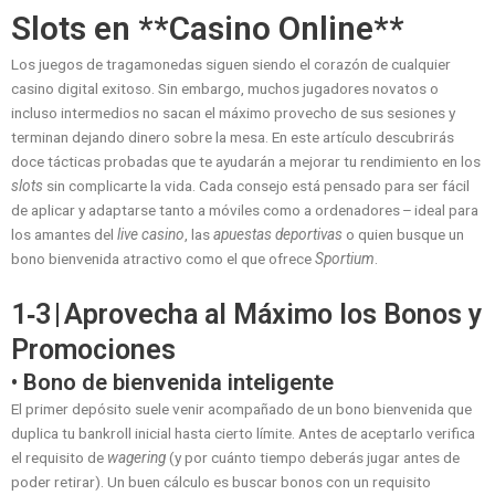
Slots en **Casino Online**
Los juegos de tragamonedas siguen siendo el corazón de cualquier
casino digital exitoso. Sin embargo, muchos jugadores novatos o
incluso intermedios no sacan el máximo provecho de sus sesiones y
terminan dejando dinero sobre la mesa. En este artículo descubrirás
doce tácticas probadas que te ayudarán a mejorar tu rendimiento en los
slots
sin complicarte la vida. Cada consejo está pensado para ser fácil
de aplicar y adaptarse tanto a móviles como a ordenadores – ideal para
los amantes del
live casino
, las
apuestas deportivas
o quien busque un
bono bienvenida atractivo como el que ofrece
Sportium
.
1‑3 | Aprovecha al Máximo los Bonos y
Promociones
• Bono de bienvenida inteligente
El primer depósito suele venir acompañado de un bono bienvenida que
duplica tu bankroll inicial hasta cierto límite. Antes de aceptarlo verifica
el requisito de
wagering
(y por cuánto tiempo deberás jugar antes de
poder retirar). Un buen cálculo es buscar bonos con un requisito