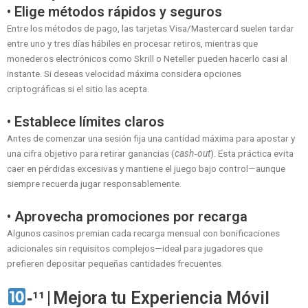
• Elige métodos rápidos y seguros
Entre los métodos de pago, las tarjetas Visa/Mastercard suelen tardar
entre uno y tres días hábiles en procesar retiros, mientras que
monederos electrónicos como Skrill o Neteller pueden hacerlo casi al
instante. Si deseas velocidad máxima considera opciones
criptográficas si el sitio las acepta.
• Establece límites claros
Antes de comenzar una sesión fija una cantidad máxima para apostar y
una cifra objetivo para retirar ganancias (
cash‑out
). Esta práctica evita
caer en pérdidas excesivas y mantiene el juego bajo control—aunque
siempre recuerda jugar responsablemente.
• Aprovecha promociones por recarga
Algunos casinos premian cada recarga mensual con bonificaciones
adicionales sin requisitos complejos—ideal para jugadores que
prefieren depositar pequeñas cantidades frecuentes.
‑¹¹ | Mejora tu Experiencia Móvil