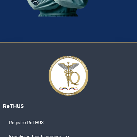
ReTHUS
Registro ReTHUS
Expedición tarjeta primera vez