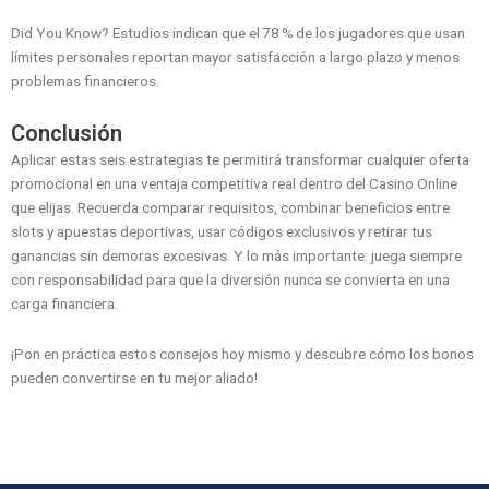
Did You Know? Estudios indican que el 78 % de los jugadores que usan
límites personales reportan mayor satisfacción a largo plazo y menos
problemas financieros.
Conclusión
Aplicar estas seis estrategias te permitirá transformar cualquier oferta
promocional en una ventaja competitiva real dentro del Casino Online
que elijas. Recuerda comparar requisitos, combinar beneficios entre
slots y apuestas deportivas, usar códigos exclusivos y retirar tus
ganancias sin demoras excesivas. Y lo más importante: juega siempre
con responsabilidad para que la diversión nunca se convierta en una
carga financiera.
¡Pon en práctica estos consejos hoy mismo y descubre cómo los bonos
pueden convertirse en tu mejor aliado!