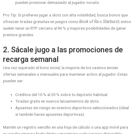
pueden presionar demasiado al jugador novato.
Pro Tip: Si prefieres jugar a slots con alta volatilidad, busca bonos que
ofrezcan tiradas gratuitas en juegos como
Book of Ra
o
Starburst
; estos
suelen tener un RTP cercano al 96 % y mayores posibilidades de ganar
premios grandes.
2. Sácale jugo a las promociones de
recarga semanal
Una vez superado el bono inicial, la mayoría de los casinos envían
ofertas semanales o mensuales para mantener activo al jugador. Estas
pueden ser:
Créditos del 10 % al 20 % sobre tu depósito habitual.
Tiradas gratis en nuevos lanzamientos de slots.
Apuestas sin riesgo en eventos deportivos seleccionados (ideal
si también haces apuestas deportivas).
Mantén un registro sencillo en una hoja de cálculo o una app móvil para
no perder ninguna fecha límite y maximizar cada recarga disponible.