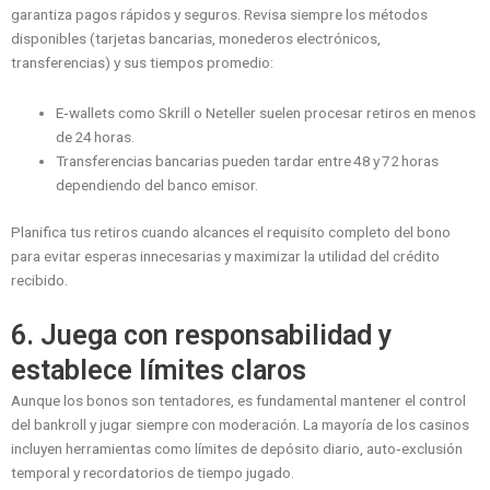
garantiza pagos rápidos y seguros. Revisa siempre los métodos
disponibles (tarjetas bancarias, monederos electrónicos,
transferencias) y sus tiempos promedio:
E‑wallets como Skrill o Neteller suelen procesar retiros en menos
de 24 horas.
Transferencias bancarias pueden tardar entre 48 y 72 horas
dependiendo del banco emisor.
Planifica tus retiros cuando alcances el requisito completo del bono
para evitar esperas innecesarias y maximizar la utilidad del crédito
recibido.
6. Juega con responsabilidad y
establece límites claros
Aunque los bonos son tentadores, es fundamental mantener el control
del bankroll y jugar siempre con moderación. La mayoría de los casinos
incluyen herramientas como límites de depósito diario, auto‑exclusión
temporal y recordatorios de tiempo jugado.