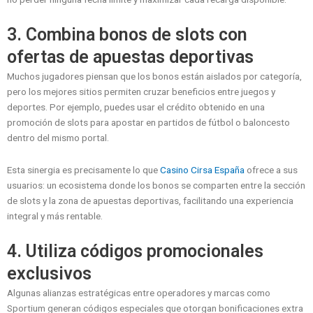
3. Combina bonos de slots con
ofertas de apuestas deportivas
Muchos jugadores piensan que los bonos están aislados por categoría,
pero los mejores sitios permiten cruzar beneficios entre juegos y
deportes. Por ejemplo, puedes usar el crédito obtenido en una
promoción de slots para apostar en partidos de fútbol o baloncesto
dentro del mismo portal.
Esta sinergia es precisamente lo que
Casino Cirsa España
ofrece a sus
usuarios: un ecosistema donde los bonos se comparten entre la sección
de slots y la zona de apuestas deportivas, facilitando una experiencia
integral y más rentable.
4. Utiliza códigos promocionales
exclusivos
Algunas alianzas estratégicas entre operadores y marcas como
Sportium generan códigos especiales que otorgan bonificaciones extra