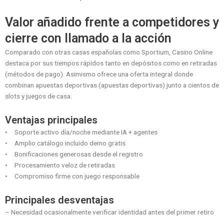
Valor añadido frente a competidores y
cierre con llamado a la acción
Comparado con otras casas españolas como Sportium, Casino Online
destaca por sus tiempos rápidos tanto en depósitos como en retiradas
(métodos de pago)​​. Asimismo ofrece una oferta integral donde
combinan apuestas deportivas (apuestas deportivas)​‍​‍‍ junto a cientos dе
​slots ​y juegos de casa.​
Ventajas principales
• Soporte activo día/noche mediante IA + agentes
• Amplio catálogo incluido demo gratis
• Bonificaciones generosas desde el registro
• Procesamiento veloz de retiradas
• Compromiso firme con juego responsable
Principales desventajas
– Necesidad ocasionalmente verificar identidad antes del primer retiro