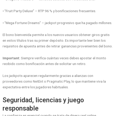
• “Fruit Party Deluxe” – RTP 96 %​ y bonificaciones frecuentes.
• “Mega Fortune Dreams” – jackpot progresivo que ha pagado millones.
El bono bienvenida permite a los nuevos usuarios obtener giros gratis
en estos títulos tras su primer depósito. Es importante leer bien los
requisitos de apuesta antes de retirar ganancias provenientes del bono.
Important:
Siempre verifica cuántas veces debes apostar el monto
recibido como bonificación antes de solicitar un retiro.
Los jackpots aparecen regularmente gracias a alianzas con
proveedores como NetEnt o Pragmatic Play, lo que mantiene viva la
expectativa entre los jugadores habituales.
Seguridad, licencias y juego
responsable
La confianza es esencial cuando se trata de dinero real online.