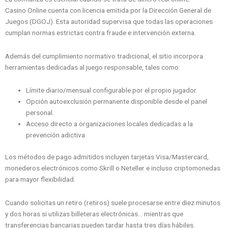
Casino Online cuenta con licencia emitida por la Dirección General de
Juegos (DGOJ)​​​​​​​​​​​. Esta autoridad supervisa que todas las operaciones
cumplan normas estrictas contra fraude e intervención externa.
Además del cumplimiento normativo tradicional, el sitio incorpora
herramientas dedicadas al juego responsable, tales como:
Límite diario/mensual configurable por el propio jugador.
Opción autoexclusión permanente disponible desde el panel
personal.
Acceso directo a organizaciones locales dedicadas a la
prevención adictiva.
Los métodos de pago admitidos incluyen tarjetas Visa/Mastercard,
monederos electrónicos como Skrill o Neteller e incluso criptomonedas
para mayor flexibilidad.
Cuando solicitas un retiro (retiros) suele procesarse entre diez minutos
y dos horas si utilizas billeteras electrónicas… mientras que
transferencias bancarias pueden tardar hasta tres días hábiles.