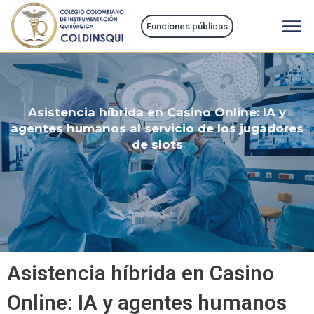
Ir
al
Funciones públicas
contenido
Asistencia híbrida en Casino Online: IA y
agentes humanos al servicio de los jugadores
de slots
Asistencia híbrida en Casino
Online: IA y agentes humanos