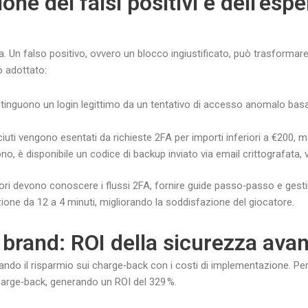
one dei falsi positivi e dell’esp
ata. Un falso positivo, ovvero un blocco ingiustificato, può trasformar
o adottato:
istinguono un login legittimo da un tentativo di accesso anomalo bas
sciuti vengono esentati da richieste 2FA per importi inferiori a €200,
fono, è disponibile un codice di backup inviato via email crittografata, 
ratori devono conoscere i flussi 2FA, fornire guide passo‑passo e gest
zione da 12 a 4 minuti, migliorando la soddisfazione del giocatore.
brand: ROI della sicurezza avanz
ontando il risparmio sui charge‑back con i costi di implementazione. 
charge‑back, generando un ROI del 329 %.