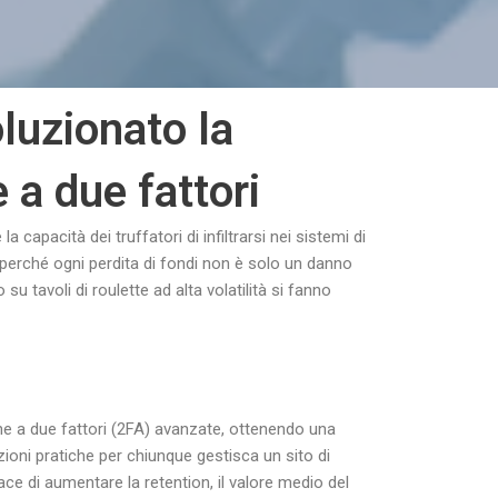
luzionato la
 a due fattori
apacità dei truffatori di infiltrarsi nei sistemi di
 perché ogni perdita di fondi non è solo un danno
tavoli di roulette ad alta volatilità si fanno
one a due fattori (2FA) avanzate, ottenendo una
lezioni pratiche per chiunque gestisca un sito di
e di aumentare la retention, il valore medio del