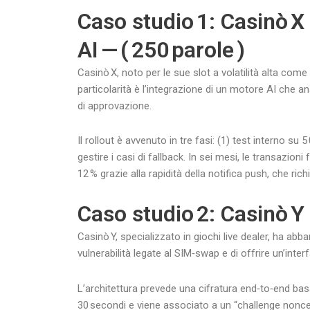
Caso studio 1: Casinò X
AI — ( 250 parole )
Casinò X, noto per le sue slot a volatilità alta come
particolarità è l’integrazione di un motore AI che an
di approvazione.
Il rollout è avvenuto in tre fasi: (1) test interno 
gestire i casi di fallback. In sei mesi, le transazi
12 % grazie alla rapidità della notifica push, che ri
Caso studio 2: Casinò Y
Casinò Y, specializzato in giochi live dealer, ha ab
vulnerabilità legate al SIM‑swap e di offrire un’inte
L’architettura prevede una cifratura end‑to‑end b
30 secondi e viene associato a un “challenge nonce