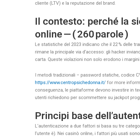
cliente (LTV) e la reputazione del brand.
Il contesto: perché la s
online — ( 260 parole )
Le statistiche del 2023 indicano che il 22 % delle tr
rimane la principale via d’accesso: gli hacker invia
carta. Queste violazioni non solo erodono i margini 
I metodi tradizionali – password statiche, codice CVV
https://www.centropsichedonna.it/
for more informa
conseguenza, le piattaforme devono investire in tec
utenti richiedono per scommettere su jackpot progr
Principi base dell’autent
L’autenticazione a due fattori si basa su tre categ
l’utente è). Nei casinò online, i fattori più usati sono