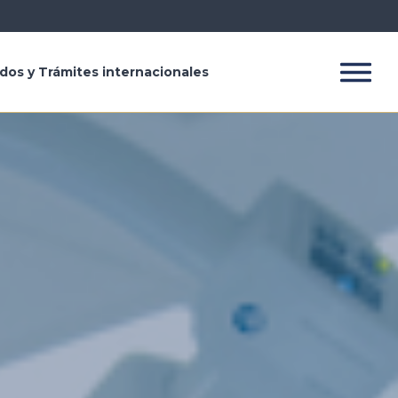
ados y Trámites internacionales