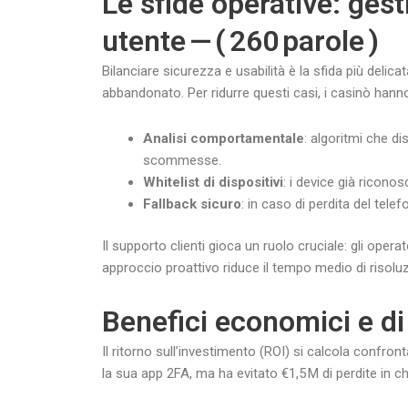
Le sfide operative: gesti
utente — ( 260 parole )
Bilanciare sicurezza e usabilità è la sfida più delic
abbandonato. Per ridurre questi casi, i casinò hann
Analisi comportamentale
: algoritmi che d
scommesse.
Whitelist di dispositivi
: i device già ricono
Fallback sicuro
: in caso di perdita del tele
Il supporto clienti gioca un ruolo cruciale: gli ope
approccio proattivo riduce il tempo medio di risolu
Benefici economici e di 
Il ritorno sull’investimento (ROI) si calcola confr
la sua app 2FA, ma ha evitato €1,5 M di perdite in 