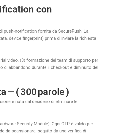
ification con
di push‑notification fornita da SecurePush. La
a, device fingerprint) prima di inviare la richiesta
orial video, (3) formazione del team di supporto per
sso di abbandono durante il checkout è diminuito del
 — ( 300 parole )
ione è nata dal desiderio di eliminare le
ardware Security Module). Ogni OTP è valido per
e da scansionare, seguito da una verifica di