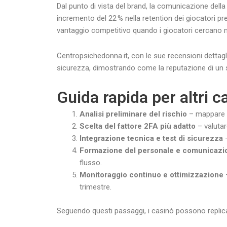
Dal punto di vista del brand, la comunicazione dell
incremento del 22 % nella retention dei giocatori pre
vantaggio competitivo quando i giocatori cercano mi
Centropsichedonna.it, con le sue recensioni dettagli
sicurezza, dimostrando come la reputazione di un sit
Guida rapida per altri ca
Analisi preliminare del rischio
– mappare le
Scelta del fattore 2FA più adatto
– valutar
Integrazione tecnica e test di sicurezza
–
Formazione del personale e comunicazio
flusso.
Monitoraggio continuo e ottimizzazione
–
trimestre.
Seguendo questi passaggi, i casinò possono replicare