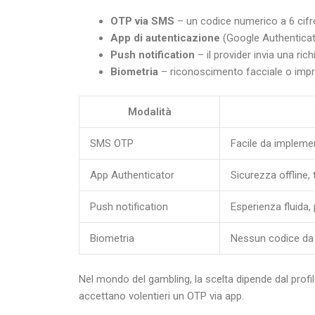
OTP via SMS
– un codice numerico a 6 cifre
App di autenticazione
(Google Authenticato
Push notification
– il provider invia una ric
Biometria
– riconoscimento facciale o impront
Modalità
SMS OTP
Facile da impleme
App Authenticator
Sicurezza offline, 
Push notification
Esperienza fluida, 
Biometria
Nessun codice da d
Nel mondo del gambling, la scelta dipende dal profilo
accettano volentieri un OTP via app.