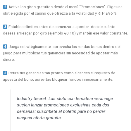
Activa los giros gratuitos desde el menú “Promociones”. Elige una
slot elegida por el casino que ofrezca alta volatilidad y RTP ≥ 96 %.
Establece límites antes de comenzar a apostar: decide cuánto
deseas arriesgar por giro (ejemplo €0,10) y mantén ese valor constante.
Juega estratégicamente: aprovecha las rondas bonus dentro del
juego para multiplicar tus ganancias sin necesidad de apostar más
dinero.
Retira tus ganancias tan pronto como alcances el requisito de
apuesta del bono; así evitas bloquear fondos innecesariamente.
Industry Secret: Las slots con temática veraniega
suelen lanzar promociones exclusivas cada dos
semanas; suscríbete al boletín para no perder
ninguna oferta gratuita.