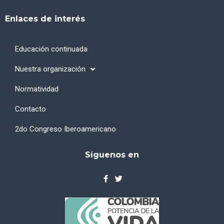
Enlaces de interés
Educación continuada
Nuestra organización
Normatividad
Contacto
2do Congreso Iberoamericano
Síguenos en
F
T
a
w
c
i
e
t
b
t
o
e
o
r