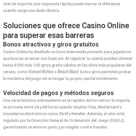
chat de soporte; una respuesta rápida puede marcar la diferencia
cuando surge una duda técnica.
Soluciones que ofrece Casino Online
para superar esas barreras
Bonos atractivos y giros gratuitos
Casino Online ha diseñado un bono bienvenida pensado para jugadores
que buscan arrancar con buen pie. Al registrar tu cuenta puedes obtener
hasta €500 más 100 giros gratis válidos en las slots más populares del
verano, como
Sunset Riches
o
Beach Blast
. Estos giros permiten probar
la mecánica del juego sin arriesgar tu propio capital inicialmente.
Velocidad de pagos y métodos seguros
Una característica sobresaliente es la rapidez de los retiros: la mayoría
se procesa entre 24 y 48 horas usando tarjetas Visa, Mastercard o
monederos electrónicos como Skrill y Neteller. Además, el sitio está
regulado por la Dirección General de Ordenación del Juego (DGOJ),
garantizando un entorno justo y protegido contra fraudes.