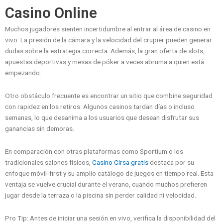
Casino Online
Muchos jugadores sienten incertidumbre al entrar al área de casino en
vivo. La presión de la cámara y la velocidad del crupier pueden generar
dudas sobre la estrategia correcta. Además, la gran oferta de slots,
apuestas deportivas y mesas de póker a veces abruma a quien está
empezando.
Otro obstáculo frecuente es encontrar un sitio que combine seguridad
con rapidez en los retiros. Algunos casinos tardan días o incluso
semanas, lo que desanima a los usuarios que desean disfrutar sus
ganancias sin demoras.
En comparación con otras plataformas como Sportium o los
tradicionales salones físicos,
Casino Cirsa gratis
destaca por su
enfoque móvil‑first y su amplio catálogo de juegos en tiempo real. Esta
ventaja se vuelve crucial durante el verano, cuando muchos prefieren
jugar desde la terraza o la piscina sin perder calidad ni velocidad.
Pro Tip: Antes de iniciar una sesión en vivo, verifica la disponibilidad del