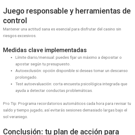
Juego responsable y herramientas de
control
Mantener una actitud sana es esencial para disfrutar del casino sin
riesgos excesivos.
Medidas clave implementadas
Límite diario/mensual: puedes fijar un máximo a depositar o
apostar según tu presupuesto.
Autoexclusión: opción disponible si deseas tomar un descanso
prolongado.
Test autoevaluación: corta encuesta psicológica integrada que
ayuda a detectar conductas problemáticas.
Pro Tip: Programa recordatorios automáticos cada hora para revisar tu
saldo y tiempo jugado; así evitarás sesiones demasiado largas bajo el
sol veraniego.
Conclusión: tu plan de acción para