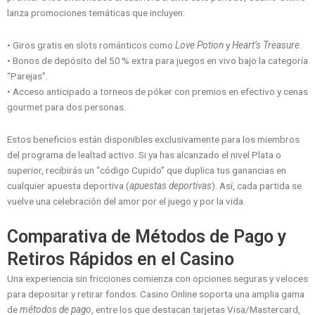
lanza promociones temáticas que incluyen:
• Giros gratis en slots románticos como
Love Potion
y
Heart’s Treasure
.
• Bonos de depósito del 50 % extra para juegos en vivo bajo la categoría
“Parejas”.
• Acceso anticipado a torneos de póker con premios en efectivo y cenas
gourmet para dos personas.
Estos beneficios están disponibles exclusivamente para los miembros
del programa de lealtad activo. Si ya has alcanzado el nivel Plata o
superior, recibirás un “código Cupido” que duplica tus ganancias en
cualquier apuesta deportiva (
apuestas deportivas
). Así, cada partida se
vuelve una celebración del amor por el juego y por la vida.
Comparativa de Métodos de Pago y
Retiros Rápidos en el Casino
Una experiencia sin fricciones comienza con opciones seguras y veloces
para depositar y retirar fondos. Casino Online soporta una amplia gama
de
métodos de pago
, entre los que destacan tarjetas Visa/Mastercard,