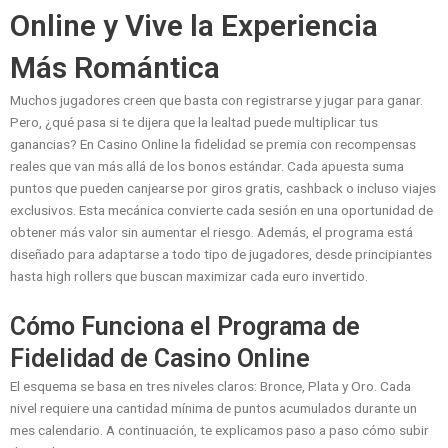
Online y Vive la Experiencia
Más Romántica
Muchos jugadores creen que basta con registrarse y jugar para ganar.
Pero, ¿qué pasa si te dijera que la lealtad puede multiplicar tus
ganancias? En Casino Online la fidelidad se premia con recompensas
reales que van más allá de los bonos estándar. Cada apuesta suma
puntos que pueden canjearse por giros gratis, cashback o incluso viajes
exclusivos. Esta mecánica convierte cada sesión en una oportunidad de
obtener más valor sin aumentar el riesgo. Además, el programa está
diseñado para adaptarse a todo tipo de jugadores, desde principiantes
hasta high rollers que buscan maximizar cada euro invertido.
Cómo Funciona el Programa de
Fidelidad de Casino Online
El esquema se basa en tres niveles claros: Bronce, Plata y Oro. Cada
nivel requiere una cantidad mínima de puntos acumulados durante un
mes calendario. A continuación, te explicamos paso a paso cómo subir