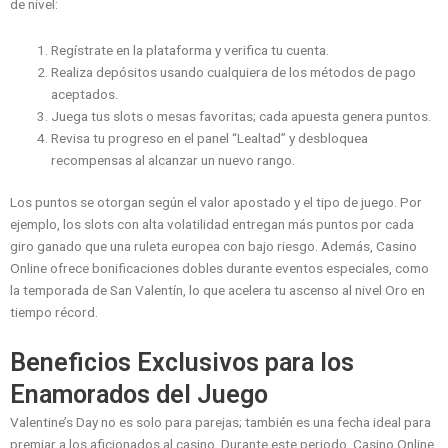
de nivel:
Regístrate en la plataforma y verifica tu cuenta.
Realiza depósitos usando cualquiera de los métodos de pago
aceptados.
Juega tus slots o mesas favoritas; cada apuesta genera puntos.
Revisa tu progreso en el panel “Lealtad” y desbloquea
recompensas al alcanzar un nuevo rango.
Los puntos se otorgan según el valor apostado y el tipo de juego. Por
ejemplo, los slots con alta volatilidad entregan más puntos por cada
giro ganado que una ruleta europea con bajo riesgo. Además, Casino
Online ofrece bonificaciones dobles durante eventos especiales, como
la temporada de San Valentín, lo que acelera tu ascenso al nivel Oro en
tiempo récord.
Beneficios Exclusivos para los
Enamorados del Juego
Valentine’s Day no es solo para parejas; también es una fecha ideal para
premiar a los aficionados al casino. Durante este periodo, Casino Online