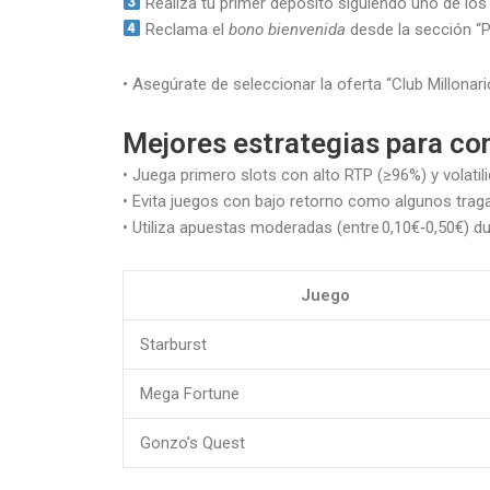
Realiza tu primer depósito siguiendo uno de lo
Reclama el
bono bienvenida
desde la sección “
• Asegúrate de seleccionar la oferta “Club Millonario
Mejores estrategias para con
• Juega primero slots con alto RTP (≥96%) y volati
• Evita juegos con bajo retorno como algunos tra
• Utiliza apuestas moderadas (entre 0,10€‑0,50€) dur
Juego
Starburst
Mega Fortune
Gonzo’s Quest