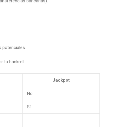
ansferencias bancarias).
 potenciales.
r tu bankroll.
Jackpot
No
Sí