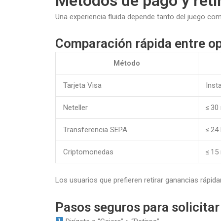
Métodos de pago y retir
Una experiencia fluida depende tanto del juego com
Comparación rápida entre o
Método
Tarjeta Visa
Inst
Neteller
≤ 30
Transferencia SEPA
≤ 24
Criptomonedas
≤ 15
Los usuarios que prefieren retirar ganancias rápid
Pasos seguros para solicitar 