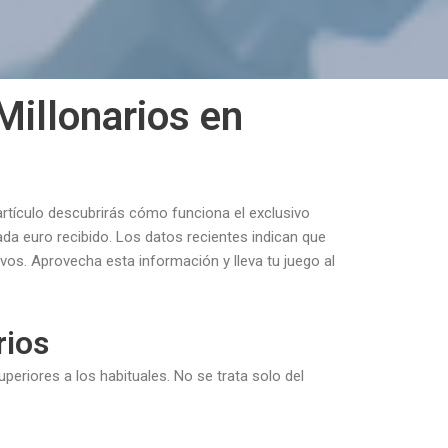
Millonarios en
rtículo descubrirás cómo funciona el exclusivo
ada euro recibido. Los datos recientes indican que
vos. Aprovecha esta información y lleva tu juego al
rios
eriores a los habituales. No se trata solo del