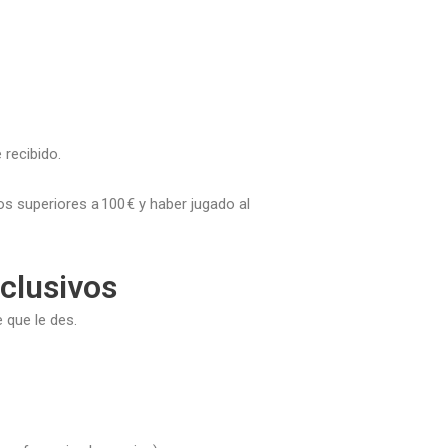
 recibido.
 superiores a 100 € y haber jugado al
clusivos
 que le des.