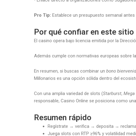
• Enlace directo a organizaciones como Jugadore
Pro Tip:
Establece un presupuesto semanal antes de
Por qué confiar en este sitio
El casino opera bajo licencia emitida por la Direc
Además cumple con normativas europeas sobre lava
En resumen, si buscas combinar un
bono bienveni
Millonarios es una opción sólida dentro del ecosis
Con una amplia variedad de slots (
Starburst
,
Mega 
responsable, Casino Online se posiciona como una p
Resumen rápido
Regístrate → verifica → deposita → reclama
Juega slots con RTP ≥96% y volatilidad medi