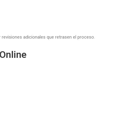
var revisiones adicionales que retrasen el proceso.
Online