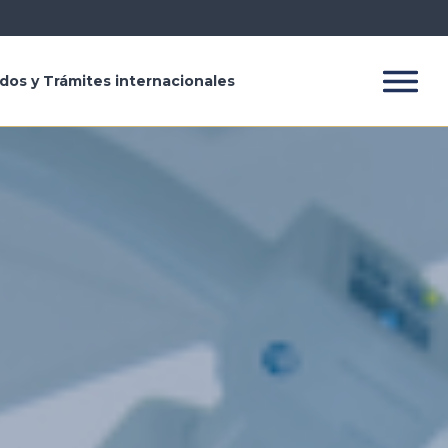
ados y Trámites internacionales