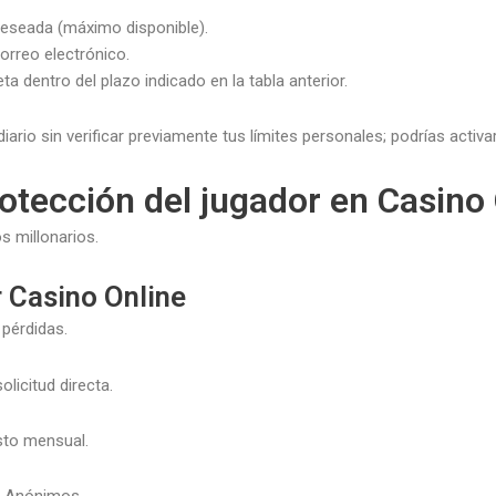
 deseada (máximo disponible).
rreo electrónico.
 dentro del plazo indicado en la tabla anterior.
e diario sin verificar previamente tus límites personales; podrías acti
otección del jugador en Casino 
s millonarios.
 Casino Online
 pérdidas.
licitud directa.
sto mensual.