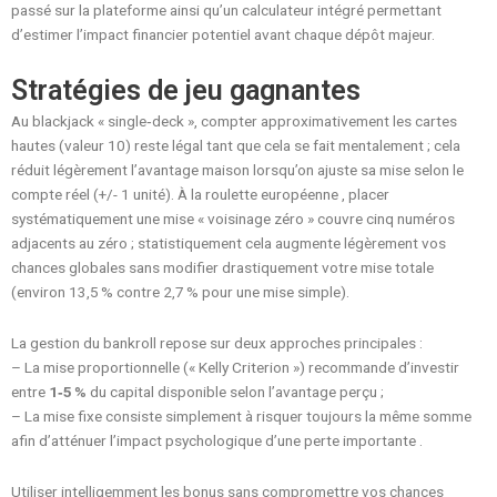
passé sur la plateforme ainsi qu’un calculateur intégré permettant
d’estimer l’impact financier potentiel avant chaque dépôt majeur.
Stratégies de jeu gagnantes
Au blackjack « single‑deck », compter approximativement les cartes
hautes (valeur 10) reste légal tant que cela se fait mentalement ; cela
réduit légèrement l’avantage maison lorsqu’on ajuste sa mise selon le
compte réel (+/- 1 unité). À la roulette européenne , placer
systématiquement une mise « voisinage zéro » couvre cinq numéros
adjacents au zéro ; statistiquement cela augmente légèrement vos
chances globales sans modifier drastiquement votre mise totale
(environ 13,5 % contre 2,7 % pour une mise simple).
La gestion du bankroll repose sur deux approches principales :
– La mise proportionnelle (« Kelly Criterion ») recommande d’investir
entre
1‑5 %
du capital disponible selon l’avantage perçu ;
– La mise fixe consiste simplement à risquer toujours la même somme
afin d’atténuer l’impact psychologique d’une perte importante .
Utiliser intelligemment les bonus sans compromettre vos chances