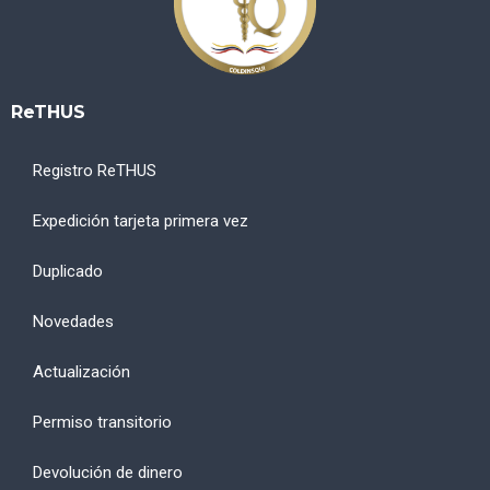
ReTHUS
Registro ReTHUS
Expedición tarjeta primera vez
Duplicado
Novedades
Actualización
Permiso transitorio
Devolución de dinero