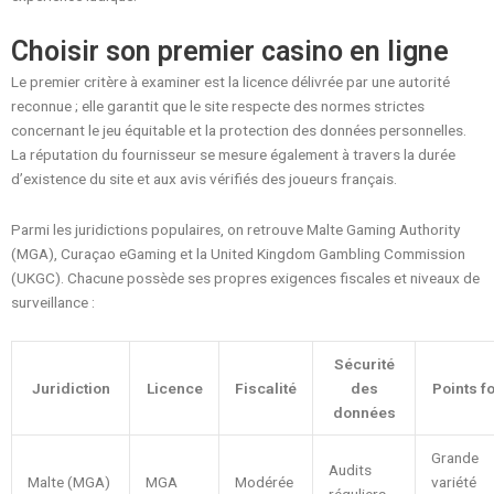
Choisir son premier casino en ligne
Le premier critère à examiner est la licence délivrée par une autorité
reconnue ; elle garantit que le site respecte des normes strictes
concernant le jeu équitable et la protection des données personnelles.
La réputation du fournisseur se mesure également à travers la durée
d’existence du site et aux avis vérifiés des joueurs français.
Parmi les juridictions populaires, on retrouve Malte Gaming Authority
(MGA), Curaçao eGaming et la United Kingdom Gambling Commission
(UKGC). Chacune possède ses propres exigences fiscales et niveaux de
surveillance :
Sécurité
Juridiction
Licence
Fiscalité
des
Points fo
données
Grande
Audits
Malte (MGA)
MGA
Modérée
variété
réguliers