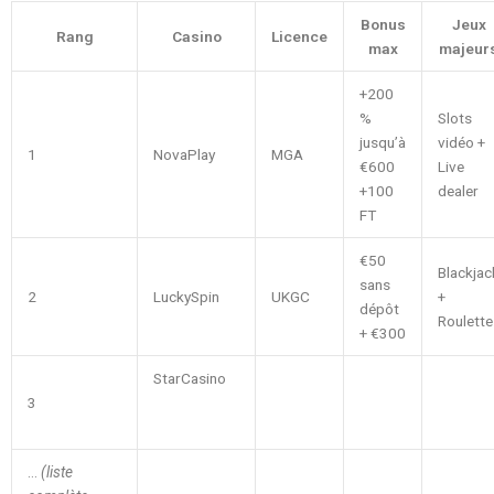
Bonus
Jeux
Rang
Casino
Licence
max
majeur
+200
%
Slots
jusqu’à
vidéo +
1
NovaPlay
MGA
€600
Live
+100
dealer
FT
€50
Blackjac
sans
2
LuckySpin
UKGC
+
dépôt
Roulette
+ €300
StarCasino
3
…
(liste