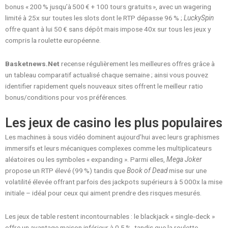
bonus « 200 % jusqu’à 500 € + 100 tours gratuits », avec un wagering
limité à 25x sur toutes les slots dont le RTP dépasse 96 % ;
LuckySpin
offre quant à lui 50 € sans dépôt mais impose 40x sur tous les jeux y
compris la roulette européenne.
Basketnews.Net
recense régulièrement les meilleures offres grâce à
un tableau comparatif actualisé chaque semaine ; ainsi vous pouvez
identifier rapidement quels nouveaux sites offrent le meilleur ratio
bonus/conditions pour vos préférences.
Les jeux de casino les plus populaires
Les machines à sous vidéo dominent aujourd’hui avec leurs graphismes
immersifs et leurs mécaniques complexes comme les multiplicateurs
aléatoires ou les symboles « expanding ». Parmi elles,
Mega Joker
propose un RTP élevé (99 %) tandis que
Book of Dead
mise sur une
volatilité élevée offrant parfois des jackpots supérieurs à 5 000x la mise
initiale – idéal pour ceux qui aiment prendre des risques mesurés.
Les jeux de table restent incontournables : le blackjack « single‑deck »
offre un avantage maison inférieur à 0,5 %, tandis que la roulette