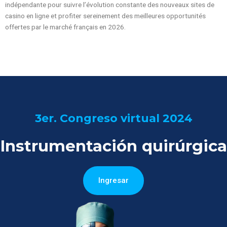
indépendante pour suivre l’évolution constante des nouveaux sites de
casino en ligne et profiter sereinement des meilleures opportunités
offertes par le marché français en 2026.
3er. Congreso virtual 2024
Instrumentación quirúrgica
Ingresar