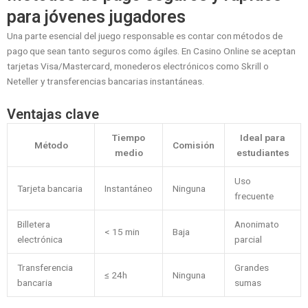
para jóvenes jugadores
Una parte esencial del juego responsable es contar con métodos de
pago que sean tanto seguros como ágiles. En Casino Online se aceptan
tarjetas Visa/Mastercard, monederos electrónicos como Skrill o
Neteller y transferencias bancarias instantáneas.
Ventajas clave
Tiempo
Ideal para
Método
Comisión
medio
estudiantes
Uso
Tarjeta bancaria
Instantáneo
Ninguna
frecuente
Billetera
Anonimato
< 15 min
Baja
electrónica
parcial
Transferencia
Grandes
≤ 24h
Ninguna
bancaria
sumas