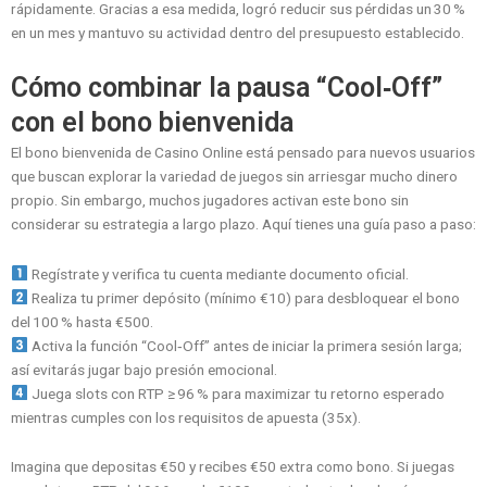
rápidamente. Gracias a esa medida, logró reducir sus pérdidas un 30 %
en un mes y mantuvo su actividad dentro del presupuesto establecido.
Cómo combinar la pausa “Cool‑Off”
con el bono bienvenida
El bono bienvenida de Casino Online está pensado para nuevos usuarios
que buscan explorar la variedad de juegos sin arriesgar mucho dinero
propio. Sin embargo, muchos jugadores activan este bono sin
considerar su estrategia a largo plazo. Aquí tienes una guía paso a paso:
Regístrate y verifica tu cuenta mediante documento oficial.
Realiza tu primer depósito (mínimo €10) para desbloquear el bono
del 100 % hasta €500.
Activa la función “Cool‑Off” antes de iniciar la primera sesión larga;
así evitarás jugar bajo presión emocional.
Juega slots con RTP ≥ 96 % para maximizar tu retorno esperado
mientras cumples con los requisitos de apuesta (35x).
Imagina que depositas €50 y recibes €50 extra como bono. Si juegas