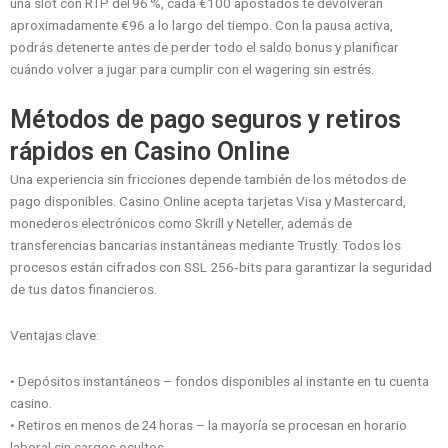
una slot con RTP del 96 %, cada €100 apostados te devolverán
aproximadamente €96 a lo largo del tiempo. Con la pausa activa,
podrás detenerte antes de perder todo el saldo bonus y planificar
cuándo volver a jugar para cumplir con el wagering sin estrés.
Métodos de pago seguros y retiros
rápidos en Casino Online
Una experiencia sin fricciones depende también de los métodos de
pago disponibles. Casino Online acepta tarjetas Visa y Mastercard,
monederos electrónicos como Skrill y Neteller, además de
transferencias bancarias instantáneas mediante Trustly. Todos los
procesos están cifrados con SSL 256‑bits para garantizar la seguridad
de tus datos financieros.
Ventajas clave:
• Depósitos instantáneos – fondos disponibles al instante en tu cuenta
casino.
• Retiros en menos de 24 horas – la mayoría se procesan en horario
laboral sin cargos ocultos.