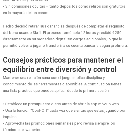
• Sin comisiones ocultas – tanto depósitos como retiros son gratuitos
en la mayoría de los casos.
Pedro decidió retirar sus ganancias después de completar el requisito
del bono usando Skrill. El proceso tomó solo 12 horas y recibió €250
directamente en su monedero digital sin cargos adicionales, lo que le
permitió volver a jugar o transferir a su cuenta bancaria según prefiriera.
Consejos prácticos para mantener el
equilibrio entre diversión y control
Mantener una relación sana con el juego implica disciplina y
conocimiento de las herramientas disponibles. A continuación tienes
una lista práctica que puedes aplicar desde tu primera sesión:
• Establece un presupuesto diario antes de abrir la app móvil o web.
• Usa la función “Cool‑Off” cada vez que sientas que estás jugando por
impulso.
• Aprovecha las promociones semanales pero revisa siempre los
términos del wagering.