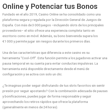
Online y Potenciar tus Bonos
Fundado en el año 2019, Casino Online se ha consolidado como una
plataforma segura y regulada por la Dirección General de Juegos de
España. Con más de 3 000 juegos –incluyendo slots de los principales
proveedores– el sitio ofrece una experiencia completa tanto en
escritorio como en móvil. Además, su bono bienvenida supera los
€1 000 y permite jugar sin riesgos durante los primeros días.
Una de las características que diferencia a este casino es su
herramienta “Cool‑Off”. Esta función permite a los jugadores activar una
pausa temporal en su cuenta para evitar conductas impulsivas. La
herramienta está disponible directamente desde el menú de
configuración y se activa con solo un clic.
¿Te imaginas poder seguir disfrutando de tus slots favoritos sin sentir
presión por seguir apostando? Con la combinación adecuada de pausas
y bonificaciones, puedes jugar de forma responsable y seguir
aprovechando los retiros rápidos que ofrece la plataforma
(generalmente en menos de 24 horas).