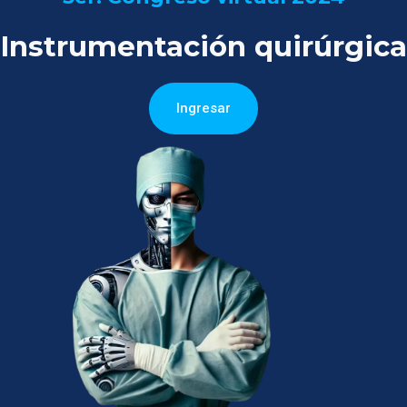
Instrumentación quirúrgica
Ingresar