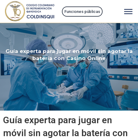
Ir
al
Funciones públicas
contenido
Guía experta para jugar en móvil sin agotar la
batería con Casino Online
Guía experta para jugar en
móvil sin agotar la batería con