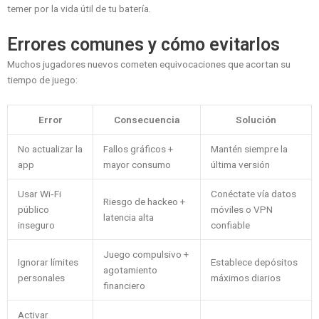
temer por la vida útil de tu batería.
Errores comunes y cómo evitarlos
Muchos jugadores nuevos cometen equivocaciones que acortan su
tiempo de juego:
Error
Consecuencia
Solución
No actualizar la
Fallos gráficos +
Mantén siempre la
app
mayor consumo
última versión
Usar Wi‑Fi
Conéctate vía datos
Riesgo de hackeo +
público
móviles o VPN
latencia alta
inseguro
confiable
Juego compulsivo +
Ignorar límites
Establece depósitos
agotamiento
personales
máximos diarios
financiero
Activar