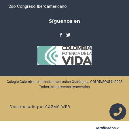
2do Congreso Iberoamericano
Síguenos en
F
T
a
w
c
i
e
t
b
t
o
e
o
r
k
-
f
Colegio Colombiano de Instrumentación Quirúrgica -COLDINSQUI © 2025
Todos los derechos reservados
P
Desarrollado por COZMO WEB
h
o
Certificados y