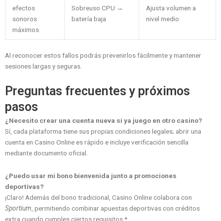
efectos
Sobreuso CPU →
Ajusta volumen a
sonoros
batería baja
nivel medio
máximos
Al reconocer estos fallos podrás prevenirlos fácilmente y mantener
sesiones largas y seguras.
Preguntas frecuentes y próximos
pasos
¿Necesito crear una cuenta nueva si ya juego en otro casino?
Sí, cada plataforma tiene sus propias condiciones legales; abrir una
cuenta en Casino Online es rápido e incluye verificación sencilla
mediante documento oficial.
¿Puedo usar mi bono bienvenida junto a promociones
deportivas?
¡Claro! Además del bono tradicional, Casino Online colabora con
Sportium
, permitiendo combinar apuestas deportivas con créditos
extra cuando cumples ciertos requisitos.*