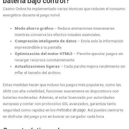
batería bajo control?
Casino Online ha implementado varias técnicas que reducen el consumo
energético durante el juego móvil:
Modo ahorro gráfico
– Reduce animaciones innecesarias
mientras conserva los efectos visuales esenciales.
Compresión inteligente de datos
– Envía solo la información
imprescindible a tu pantalla.
Optimización del motor HTML5
– Permite ejecutar juegos sin
recargar recursos constantemente.
Actualizaciones ligeras
– Cada parche mejora rendimiento sin
inflar el tamaño del archivo.
Estas medidas hacen que incluso los juegos más populares, como las
slots
con alta volatilidad, funcionen suavemente en dispositivos con
baterías moderadas. Además, al estar licenciado por autoridades
europeas y contar con protocolos SSL avanzados, garantiza tanto
seguridad como rapidez en los
métodos de pago
. Así puedes centrarte
en disfrutar del juego y no en buscar un cargador cada hora.