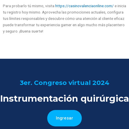
Para probarlo tú mismo, visita
https://casinovalenciaonline.com/
e inicia
tu registro hoy mismo. Aprovecha las promociones actuales, configura
tus límites responsables y descubre cómo una atención al cliente eficaz
puede transformar tu experiencia gamer en algo mucho más placentero
y seguro. ¡Buena suerte!
3er. Congreso virtual 2024
Instrumentación quirúrgica
Ingresar