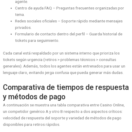
agente.
Centro de ayuda FAQ – Preguntas frecuentes organizadas por
tema.
Redes sociales oficiales – Soporte rápido mediante mensajes
privados.
Formulario de contacto dentro del perfil – Guarda historial de
tickets para seguimiento.
Cada canal está respaldado por un sistema interno que prioriza los
tickets según urgencia (retiros > problemas técnicos > consultas
generales). Además, todos los agentes están entrenados para usar un
lenguaje claro, evitando jerga confusa que pueda generar más dudas.
Comparativa de tiempos de respuesta
y métodos de pago
A continuación se muestra una tabla comparativa entre Casino Online,
un competidor genérico A y otro B respecto a dos aspectos críticos:
velocidad de respuesta del soporte y variedad de métodos de pago
disponibles para retiros rápidos.