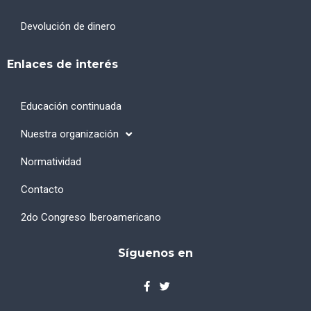
Devolución de dinero
Enlaces de interés
Educación continuada
Nuestra organización
Normatividad
Contacto
2do Congreso Iberoamericano
Síguenos en
F
T
a
w
c
i
e
t