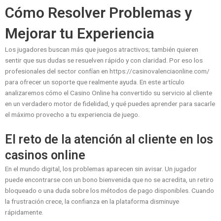
Cómo Resolver Problemas y
Mejorar tu Experiencia
Los jugadores buscan más que juegos atractivos; también quieren
sentir que sus dudas se resuelven rápido y con claridad. Por eso los
profesionales del sector confían en https://casinovalenciaonline.com/
para ofrecer un soporte que realmente ayuda. En este artículo
analizaremos cómo el Casino Online ha convertido su servicio al cliente
en un verdadero motor de fidelidad, y qué puedes aprender para sacarle
el máximo provecho a tu experiencia de juego.
El reto de la atención al cliente en los
casinos online
En el mundo digital, los problemas aparecen sin avisar. Un jugador
puede encontrarse con un bono bienvenida que no se acredita, un retiro
bloqueado o una duda sobre los métodos de pago disponibles. Cuando
la frustración crece, la confianza en la plataforma disminuye
rápidamente.