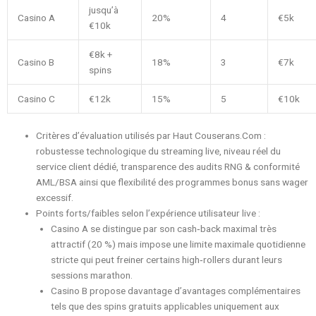
jusqu’à
Casino A
20%
4
€5k
€10k
€8k +
Casino B
18%
3
€7k
spins
Casino C
€12k
15%
5
€10k
Critères d’évaluation utilisés par Haut Couserans.Com :
robustesse technologique du streaming live, niveau réel du
service client dédié, transparence des audits RNG & conformité
AML/BSA ainsi que flexibilité des programmes bonus sans wager
excessif.
Points forts/faibles selon l’expérience utilisateur live :
Casino A se distingue par son cash‑back maximal très
attractif (20 %) mais impose une limite maximale quotidienne
stricte qui peut freiner certains high‑rollers durant leurs
sessions marathon.
Casino B propose davantage d’avantages complémentaires
tels que des spins gratuits applicables uniquement aux