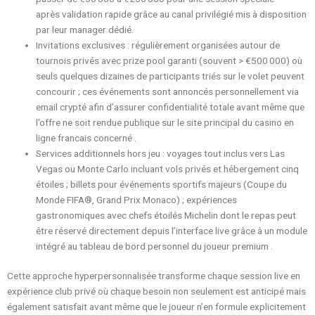
après validation rapide grâce au canal privilégié mis à disposition
par leur manager dédié.
Invitations exclusives : régulièrement organisées autour de
tournois privés avec prize pool garanti (souvent > €500 000) où
seuls quelques dizaines de participants triés sur le volet peuvent
concourir ; ces événements sont annoncés personnellement via
email crypté afin d’assurer confidentialité totale avant même que
l’offre ne soit rendue publique sur le site principal du casino en
ligne francais concerné .
Services additionnels hors jeu : voyages tout inclus vers Las
Vegas ou Monte Carlo incluant vols privés et hébergement cinq
étoiles ; billets pour événements sportifs majeurs (Coupe du
Monde FIFA®, Grand Prix Monaco) ; expériences
gastronomiques avec chefs étoilés Michelin dont le repas peut
être réservé directement depuis l’interface live grâce à un module
intégré au tableau de bord personnel du joueur premium .
Cette approche hyperpersonnalisée transforme chaque session live en
expérience club privé où chaque besoin non seulement est anticipé mais
également satisfait avant même que le joueur n’en formule explicitement