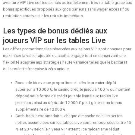
aventure VIP Live coûteuse mais potentiellement très rentable grâce aux
bonus spécifiques proposés aux gros parieurs sans wager excessif ou
restriction abusive sur les retraits immédiats.
Les types de bonus dédiés aux
joueurs VIP sur les tables Live
Les offres promotionnelles réservées aux salons VIP sont conçues pour
maximiser la valeur ajoutée du capital engagé tout en conservant une
flexibilité adaptée aux stratégies haute variance telles que le baccarat
ou la roulette française à zéro unique.
Bonus de bienvenue proportionnel : dès le premier dépôt
supérieur à 10 000 €, le casino crédite jusqu’à 100 % du montant
déposé sous forme de crédit jouable limité aux tables live
premium ; ainsi un dépôt de 12 000 € peut générer un bonus
supplémentaire de 12 000 €.
Cash‑back hebdomadaire : chaque dimanche soir, les pertes
nettes accumulées sur les tables Live sont remboursées entre 15
% et 20 % selon le niveau VIP atteint ; ce mécanisme réduit