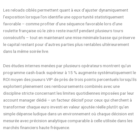
Les reloads ciblés permettent quant à eux d’ajuster dynamiquement
l’exposition lorsque l’on identifie une opportunité statistiquement
favorable – comme profiter d’une séquence favorable lors d’une
roulette française où le zéro reste inactif pendant plusieurs tours
consécutifs – tout en maintenant une mise minimale basse qui préserve
le capital restant pour d’autres parties plus rentables ultérieurement
dans la même soirée live.
Des études internes menées par plusieurs opérateurs montrent qu’un
programme cash‑back supérieur à 15 % augmente systématiquement le
ROI moyen des joueurs VIP de près de trois points percentuels lorsqu’ils
exploitent pleinement ces remboursements combinés avec une
discipline stricte concernant les limites quotidiennes imposées par leur
account manager dédié – un facteur décisif pour ceux qui cherchent à
transformer chaque euro investi en valeur ajoutée réelle plutôt qu’en
simple dépense ludique dans un environnement où chaque décision est
mesurée avec précision analytique comparable à celle utilisée dans les
marchés financiers haute fréquence.