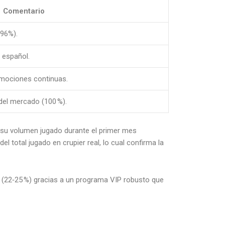
Comentario
‑96%).
 español.
romociones continuas.
 del mercado (100 %).
en su volumen jugado durante el primer mes
 total jugado en crupier real, lo cual confirma la
al (22‑25 %) gracias a un programa VIP robusto que