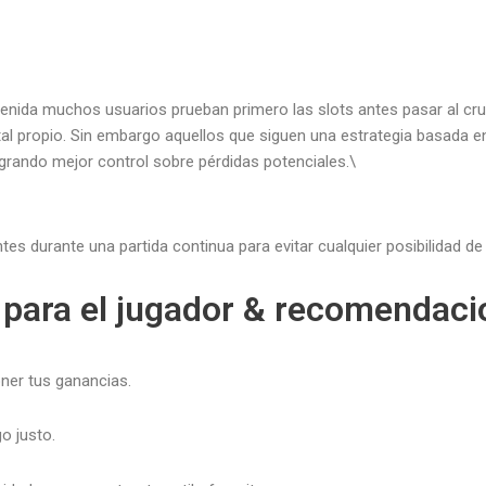
enida muchos usuarios prueban primero las slots antes pasar al cru
tal propio. Sin embargo aquellos que siguen una estrategia basada en
logrando mejor control sobre pérdidas potenciales.\
ntes durante una partida continua para evitar cualquier posibilidad 
 para el jugador & recomendaci
ner tus ganancias.
o justo.