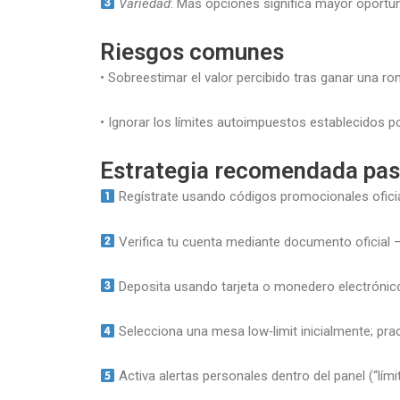
Variedad
: Más opciones significa mayor oportuni
Riesgos comunes
• Sobreestimar el valor percibido tras ganar una ron
• Ignorar los límites autoimpuestos establecidos 
Estrategia recomendada pas
Regístrate usando códigos promocionales oficia
Verifica tu cuenta mediante documento oficial
Deposita usando tarjeta o monedero electrónico
Selecciona una mesa low‑limit inicialmente; prac
Activa alertas personales dentro del panel (“lími