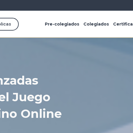
licas
Pre-colegiados
Colegiados
Certific
nzadas
el Juego
ino Online