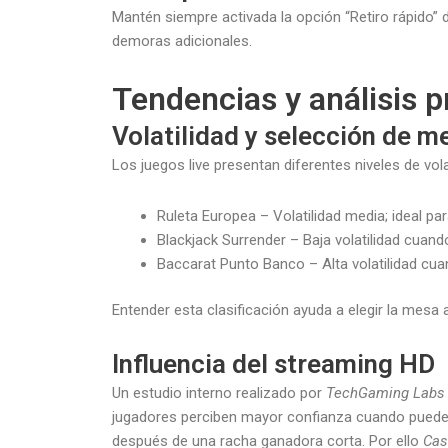
Mantén siempre activada la opción “Retiro rápido”
demoras adicionales.
Tendencias y análisis p
Volatilidad y selección de m
Los juegos live presentan diferentes niveles de vola
Ruleta Europea – Volatilidad media; ideal pa
Blackjack Surrender – Baja volatilidad cuand
Baccarat Punto Banco – Alta volatilidad cua
Entender esta clasificación ayuda a elegir la mesa 
Influencia del streaming HD
Un estudio interno realizado por
TechGaming Labs
jugadores perciben mayor confianza cuando pueden 
después de una racha ganadora corta. Por ello
Cas