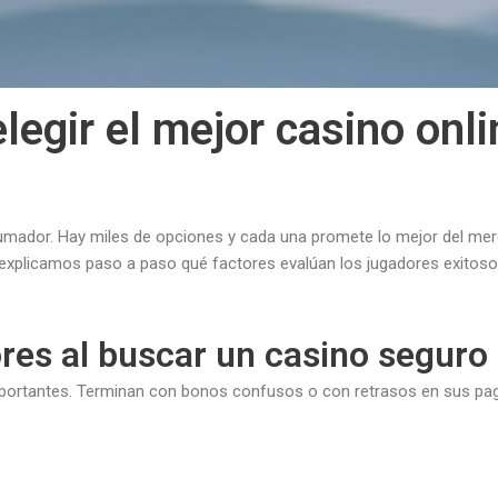
legir el mejor casino onl
rumador. Hay miles de opciones y cada una promete lo mejor del me
e explicamos paso a paso qué factores evalúan los jugadores exitos
ores al buscar un casino seguro
importantes. Terminan con bonos confusos o con retrasos en sus pag