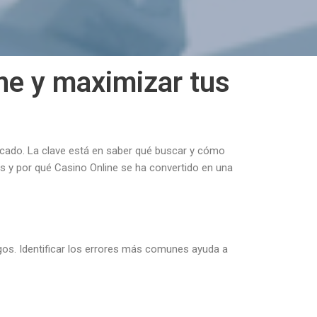
ine y maximizar tus
rcado. La clave está en saber qué buscar y cómo
os y por qué Casino Online se ha convertido en una
os. Identificar los errores más comunes ayuda a