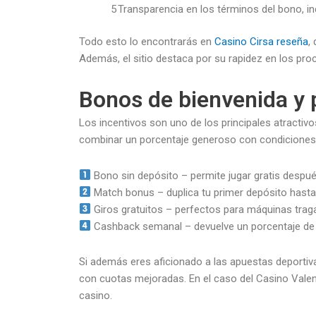
5 Transparencia en los términos del bono, in
Todo esto lo encontrarás en
Casino Cirsa reseña
,
Además, el sitio destaca por su rapidez en los proc
Bonos de bienvenida y 
Los incentivos son uno de los principales atractivo
combinar un porcentaje generoso con condiciones 
Bono sin depósito – permite jugar gratis después 
Match bonus – duplica tu primer depósito hasta 
Giros gratuitos – perfectos para máquinas t
Cashback semanal – devuelve un porcentaje de la
Si además eres aficionado a las apuestas deportiv
con cuotas mejoradas. En el caso del Casino Valen
casino.