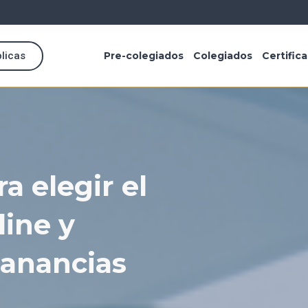
licas
Pre-colegiados
Colegiados
Certific
a elegir el
line y
ganancias