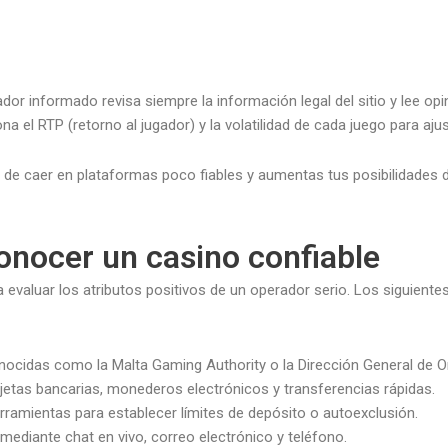
dor informado revisa siempre la información legal del sitio y lee op
el RTP (retorno al jugador) y la volatilidad de cada juego para ajust
go de caer en plataformas poco fiables y aumentas tus posibilidades d
conocer un casino confiable
 evaluar los atributos positivos de un operador serio. Los siguiente
onocidas como la Malta Gaming Authority o la Dirección General de 
jetas bancarias, monederos electrónicos y transferencias rápidas.
erramientas para establecer límites de depósito o autoexclusión.
 mediante chat en vivo, correo electrónico y teléfono.