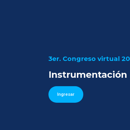
3er. Congreso virtual 2
Instrumentación 
Ingresar