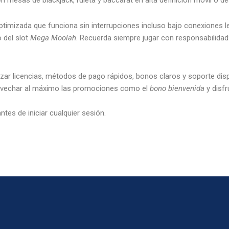
n mesas de blackjack, ruleta y baccarat en alta definición móvil o de
timizada que funciona sin interrupciones incluso bajo conexiones l
o del slot
Mega Moolah
. Recuerda siempre jugar con responsabilidad:
izar licencias, métodos de pago rápidos, bonos claros y soporte disp
provechar al máximo las promociones como el
bono bienvenida
y disfr
ntes de iniciar cualquier sesión.