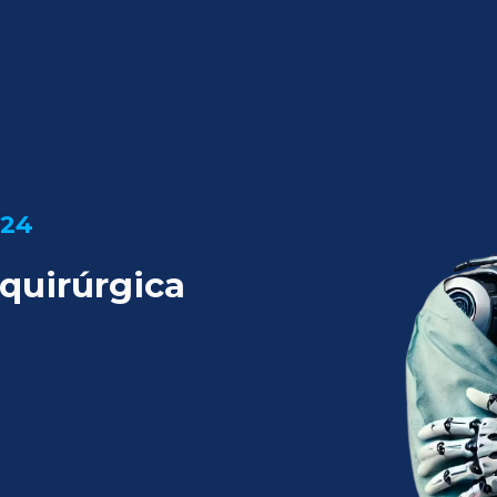
024
quirúrgica