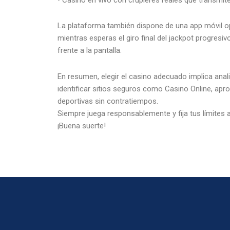
• Casino en vivo con crupieres reales que transmite
La plataforma también dispone de una app móvil op
mientras esperas el giro final del jackpot progresiv
frente a la pantalla.
En resumen, elegir el casino adecuado implica anal
identificar sitios seguros como Casino Online, a
deportivas sin contratiempos.
Siempre juega responsablemente y fija tus límites a
¡Buena suerte!