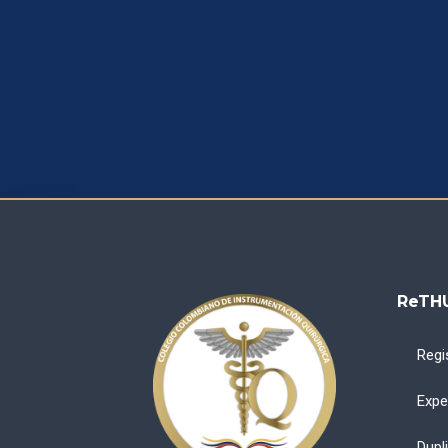
ReTH
Regi
Expe
Dupl