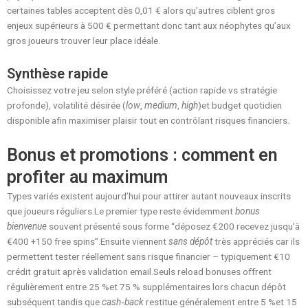
certaines tables acceptent dès 0,01 € alors qu’autres ciblent gros
enjeux supérieurs à 500 € permettant donc tant aux néophytes qu’aux
gros joueurs trouver leur place idéale.​
Synthèse rapide
Choisissez votre jeu selon style préféré (action rapide vs stratégie
profonde), volatilité désirée (
low
,
medium
,
high
)​et budget quotidien
disponible afin maximiser plaisir tout en contrôlant risques financiers.
Bonus et promotions : comment en
profiter au maximum
Types variés existent aujourd’hui pour attirer autant nouveaux inscrits
que joueurs réguliers.Le premier type reste évidemment
bonus
bienvenue
souvent présenté sous forme “déposez €200 recevez jusqu’à
€400 +150 free spins”.Ensuite viennent
sans dépôt
très appréciés car ils
permettent tester réellement sans risque financier – typiquement €10
crédit gratuit après validation email.Seuls reload bonuses offrent
régulièrement entre 25 %et 75 % supplémentaires lors chacun dépôt
subséquent tandis que
cash‑back
restitue généralement entre 5 %et 15