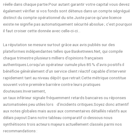
réelle dans chaque partie.Pour autant garantir votre capital vous devez
également vérifier si vos fonds sont détenus dans un compte ségrégué
distinct du compte opérationnel du site.Juste parce qu’une licence
existe ne signifie pas automatiquement sécurité absolue ; c’est pourquoi
il faut croiser cette donnée avec celle-ci-ci…
La réputation se mesure surtout grâce aux avis publiés sur des
plateformes indépendantes telles que Basketnews.Net, qui compile
chaque trimestre plusieurs milliers d’opinions françaises
authentiques.Lorsqu’un opérateur cumule plus 85 % d’avis positifs il
bénéficie généralement d’un service client réactif capable d’intervenir
rapidement tant au niveau dépôt que retrait.Cette métrique constitue
souvent votre première barrière contre leurs pratiques
douteuses.Inversement,
un taux inférieur signale fréquemment retards bancaires ou réponses
automatisées peu utiles lors d’incidents critiques.Soyez donc attentif
aux notes globales mais aussi aux commentaires détaillés relatifs aux
délais payout.Dans notre tableau comparatif ci-dessous nous
synthétisons trois acteurs majeurs actuellement classés parmi nos
recommandations :