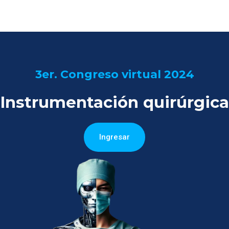
3er. Congreso virtual 2024
Instrumentación quirúrgica
Ingresar