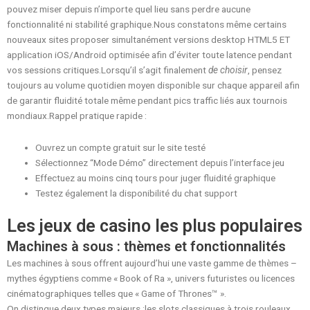
pouvez miser depuis n’importe quel lieu sans perdre aucune
fonctionnalité ni stabilité graphique.Nous constatons même certains
nouveaux sites proposer simultanément versions desktop HTML5 ET
application iOS/Android optimisée afin d’éviter toute latence pendant
vos sessions critiques.Lorsqu’il s’agit finalement
de choisir
, pensez
toujours au volume quotidien moyen disponible sur chaque appareil afin
de garantir fluidité totale même pendant pics traffic liés aux tournois
mondiaux.Rappel pratique rapide :
Ouvrez un compte gratuit sur le site testé
Sélectionnez “Mode Démo” directement depuis l’interface jeu
Effectuez au moins cinq tours pour juger fluidité graphique
Testez également la disponibilité du chat support
Les jeux de casino les plus populaires
Machines à sous : thèmes et fonctionnalités
Les machines à sous offrent aujourd’hui une vaste gamme de thèmes –
mythes égyptiens comme « Book of Ra », univers futuristes ou licences
cinématographiques telles que « Game of Thrones™ ».
On distingue deux types majeurs :les slots classiques à trois rouleaux