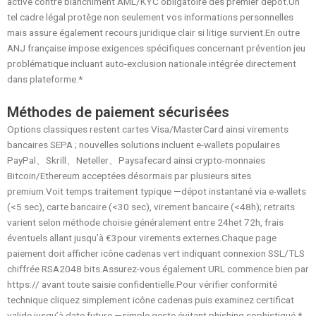
active contre blanchiment AML/KYC obligatoire dès premier dépôt.Un
tel cadre légal protège non seulement vos informations personnelles
mais assure également recours juridique clair si litige survient.En outre
ANJ française impose exigences spécifiques concernant prévention jeu
problématique incluant auto-exclusion nationale intégrée directement
dans plateforme.*
Méthodes de paiement sécurisées
Options classiques restent cartes Visa/MasterCard ainsi virements
bancaires SEPA ; nouvelles solutions incluent e-wallets populaires
PayPal、Skrill、Neteller、Paysafecard ainsi crypto-monnaies
Bitcoin/Ethereum acceptées désormais par plusieurs sites
premium.Voit temps traitement typique —dépot instantané via e-wallets
(<5 sec), carte bancaire (<30 sec), virement bancaire (<48h); retraits
varient selon méthode choisie généralement entre 24het 72h, frais
éventuels allant jusqu’à ‎€3‏‎pour virements externes.Chaque page
paiement doit afficher icône cadenas vert indiquant connexion SSL/TLS
chiffrée RSA2048 bits.Assurez-vous également URL commence bien par
https:// avant toute saisie confidentielle.Pour vérifier conformité
technique cliquez simplement icône cadenas puis examinez certificat
valide jusqu’à date future.—simple geste évitant phishing sophistiqué.*